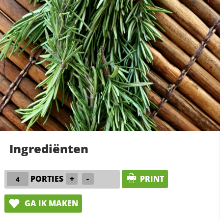
Ingrediënten
PORTIES
+
-
PRINT
GA IK MAKEN