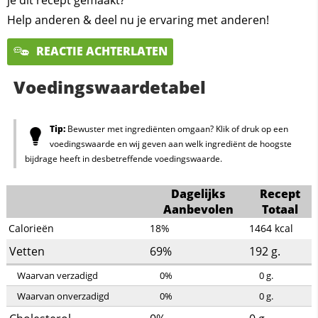
je dit recept gemaakt?
Help anderen & deel nu je ervaring met anderen!
REACTIE ACHTERLATEN
Voedingswaardetabel
Tip:
Bewuster met ingrediënten omgaan? Klik of druk op een
voedingswaarde en wij geven aan welk ingrediënt de hoogste
bijdrage heeft in desbetreffende voedingswaarde.
Dagelijks
Recept
Aanbevolen
Totaal
Calorieën
18%
1464
kcal
Vetten
69%
192
g.
Waarvan verzadigd
0%
0
g.
Waarvan onverzadigd
0%
0
g.