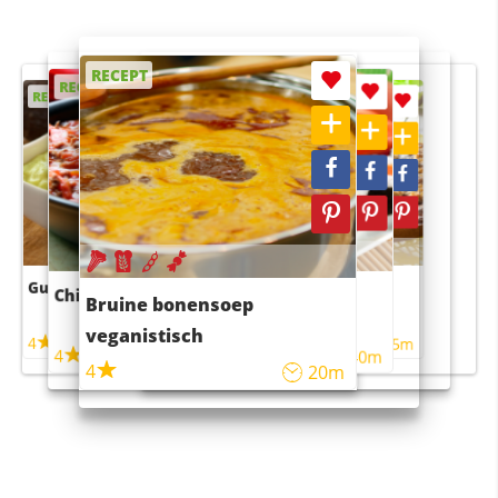
RECEPT
RECEPT
RECEPT
RECEPT
RECEPT
Guacamole
Pruimentaart met kaneel
Chili con carne
Sushi rijstsalade
Bruine bonensoep
maaltijdsalade
veganistisch
4
4
5m
55m
4
4
45m
40m
4
20m