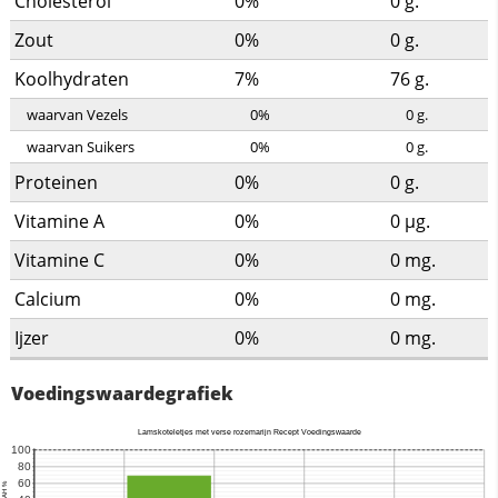
Cholesterol
0%
0
g.
Zout
0%
0
g.
Koolhydraten
7%
76
g.
waarvan Vezels
0%
0
g.
waarvan Suikers
0%
0
g.
Proteinen
0%
0
g.
Vitamine A
0%
0
µg.
Vitamine C
0%
0
mg.
Calcium
0%
0
mg.
Ijzer
0%
0
mg.
Voedingswaardegrafiek