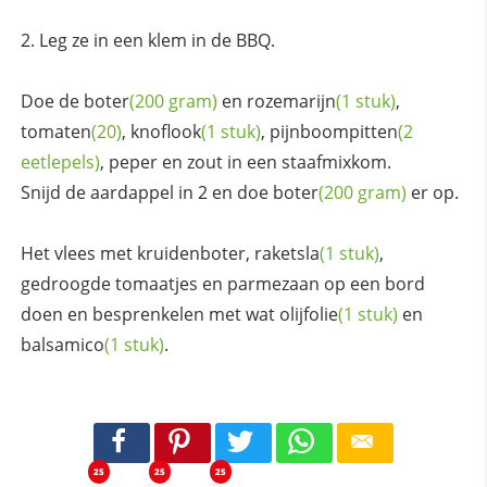
Leg ze in een klem in de BBQ.
Doe de
boter
(200 gram)
en
rozemarijn
(1 stuk)
,
tomaten
(20)
,
knoflook
(1 stuk)
,
pijnboompitten
(2
eetlepels)
, peper en zout in een staafmixkom.
Snijd de aardappel in 2 en doe
boter
(200 gram)
er op.
Het vlees met kruidenboter,
raketsla
(1 stuk)
,
gedroogde tomaatjes en parmezaan op een bord
doen en besprenkelen met wat
olijfolie
(1 stuk)
en
balsamico
(1 stuk)
.
25
25
25