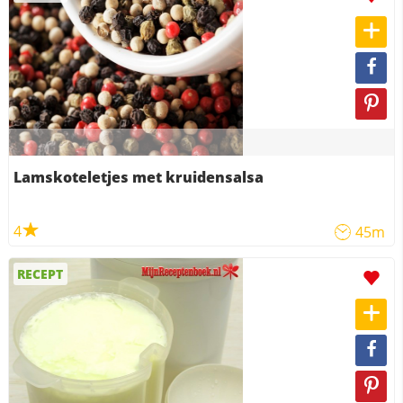
Lamskoteletjes met kruidensalsa
4
45m
RECEPT