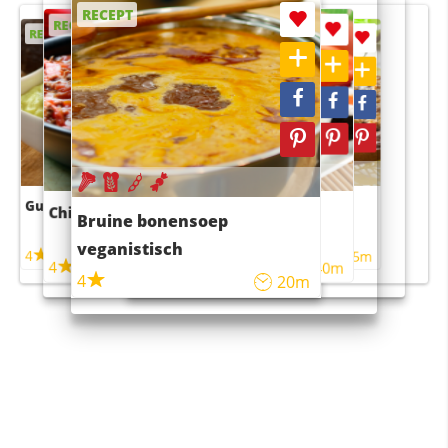
RECEPT
RECEPT
RECEPT
RECEPT
RECEPT
Guacamole
Pruimentaart met kaneel
Chili con carne
Sushi rijstsalade
Bruine bonensoep
maaltijdsalade
veganistisch
4
4
5m
55m
4
4
45m
40m
4
20m