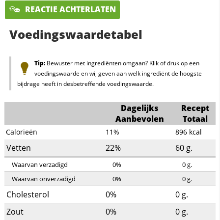
REACTIE ACHTERLATEN
Voedingswaardetabel
Tip:
Bewuster met ingrediënten omgaan? Klik of druk op een
voedingswaarde en wij geven aan welk ingrediënt de hoogste
bijdrage heeft in desbetreffende voedingswaarde.
Dagelijks
Recept
Aanbevolen
Totaal
Calorieën
11%
896
kcal
Vetten
22%
60
g.
Waarvan verzadigd
0%
0
g.
Waarvan onverzadigd
0%
0
g.
Cholesterol
0%
0
g.
Zout
0%
0
g.