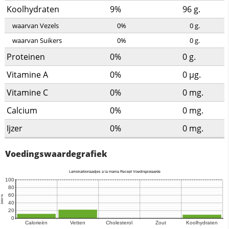
Koolhydraten
9%
96
g.
waarvan Vezels
0%
0
g.
waarvan Suikers
0%
0
g.
Proteinen
0%
0
g.
Vitamine A
0%
0
µg.
Vitamine C
0%
0
mg.
Calcium
0%
0
mg.
Ijzer
0%
0
mg.
Voedingswaardegrafiek