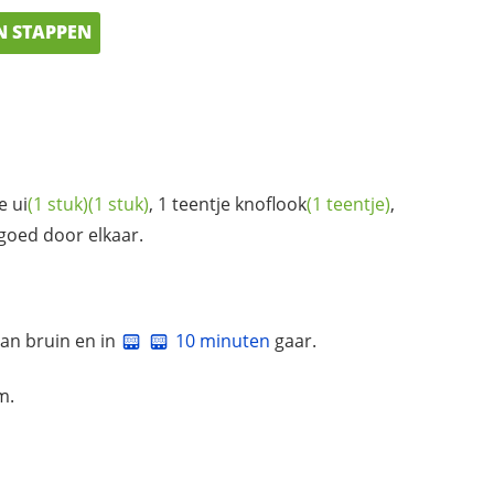
N STAPPEN
ne
ui
(1 stuk)
(1 stuk)
, 1
teentje knoflook
(1 teentje)
,
goed door elkaar.
pan bruin en in
10 minuten
gaar.
m.