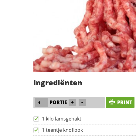
Ingrediënten
PORTIE
+
-
PRINT
1 kilo lamsgehakt
1 teentje knoflook