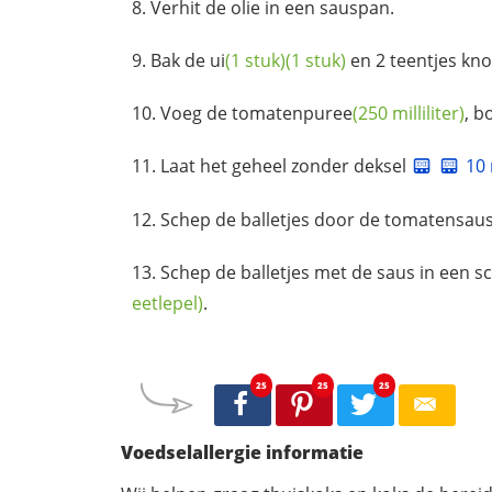
Verhit de olie in een sauspan.
Bak de
ui
(1 stuk)
(1 stuk)
en 2
teentjes kno
Voeg de
tomatenpuree
(250 milliliter)
, b
Laat het geheel zonder deksel
10
Schep de balletjes door de
tomatensau
Schep de balletjes met de saus in een s
eetlepel)
.
25
25
25
Voedselallergie informatie