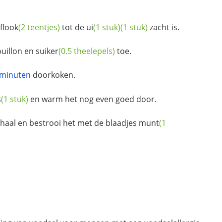
flook
(2 teentjes)
tot de
ui
(1 stuk)
(1 stuk)
zacht is.
ouillon en
suiker
(0.5 theelepels)
toe.
 minuten
doorkoken.
s
(1 stuk)
en warm het nog even goed door.
chaal en bestrooi het met de blaadjes
munt
(1