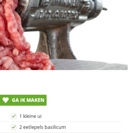
GA IK MAKEN
1 kleine ui
2 eetlepels basilicum