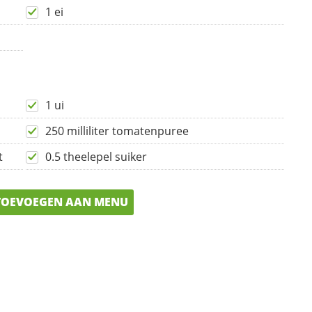
1 ei
1 ui
250 milliliter tomatenpuree
t
0.5 theelepel suiker
OEVOEGEN AAN MENU