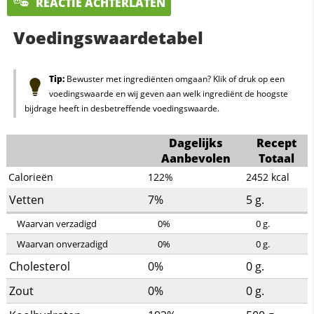
REACTIE ACHTERLATEN
Voedingswaardetabel
Tip:
Bewuster met ingrediënten omgaan? Klik of druk op een
voedingswaarde en wij geven aan welk ingrediënt de hoogste
bijdrage heeft in desbetreffende voedingswaarde.
Dagelijks
Recept
Aanbevolen
Totaal
Calorieën
122%
2452
kcal
Vetten
7%
5
g.
Waarvan verzadigd
0%
0
g.
Waarvan onverzadigd
0%
0
g.
Cholesterol
0%
0
g.
Zout
0%
0
g.