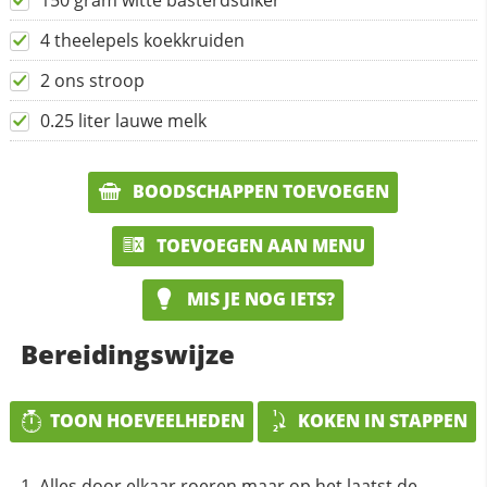
150 gram witte basterdsuiker
4 theelepels koekkruiden
2 ons stroop
0.25 liter lauwe melk
BOODSCHAPPEN TOEVOEGEN
TOEVOEGEN AAN MENU
MIS JE NOG IETS?
Bereidingswijze
TOON HOEVEELHEDEN
KOKEN IN STAPPEN
Alles door elkaar roeren maar op het laatst de