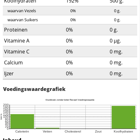
Koolhydraten
192%
500
g.
waarvan Vezels
0%
0
g.
waarvan Suikers
0%
0
g.
Proteinen
0%
0
g.
Vitamine A
0%
0
µg.
Vitamine C
0%
0
mg.
Calcium
0%
0
mg.
Ijzer
0%
0
mg.
Voedingswaardegrafiek