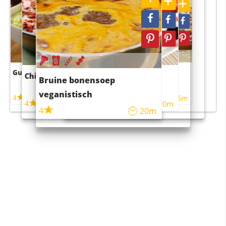
Guacamole
Pruimentaart met kaneel
Chili con carne
Sushi rijstsalade
Bruine bonensoep
maaltijdsalade
veganistisch
4
4
5m
55m
4
4
45m
40m
4
20m