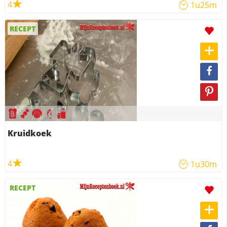
4
1u25m
RECEPT
Kruidkoek
4
1u30m
RECEPT