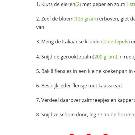
Kluts de
eieren
(2)
met
peper en zout
(1 st
Zeef de
bloem
(125 gram)
erboven, giet d
van.
Meng de Italiaanse
kruiden
(2 eetlepels)
er
Snijd de gerookte
zalm
(200 gram)
in reep
Bak 8 flensjes in een kleine koekenpan in
Bestrijk ieder flensje met kaassread.
Verdeel daarover zalmreepjes en
kappert
Snijd ze schuin door, leg ze op de borde