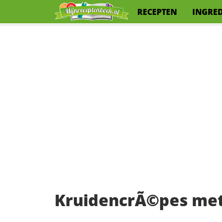
RECEPTEN
INGRE
KruidencrÃ©pes met