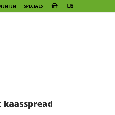
DIËNTEN
SPECIALS
 kaasspread