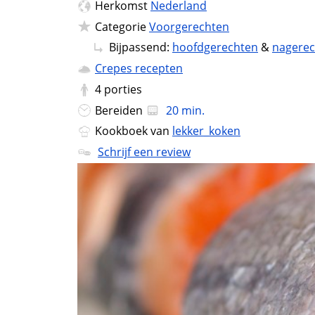
Herkomst
Nederland
Categorie
Voorgerechten
Bijpassend:
hoofdgerechten
&
nagere
Crepes recepten
4
porties
Bereiden
20 min.
Kookboek van
lekker_koken
Schrijf een review