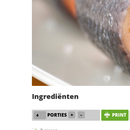
Ingrediënten
PORTIES
+
-
PRINT