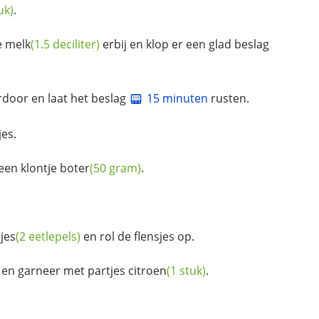
uk)
.
e
melk
(1.5 deciliter)
erbij en klop er een glad beslag
door en laat het beslag
15 minuten
rusten.
jes.
 een klontje
boter
(50 gram)
.
jes
(2 eetlepels)
en rol de flensjes op.
n en garneer met partjes
citroen
(1 stuk)
.