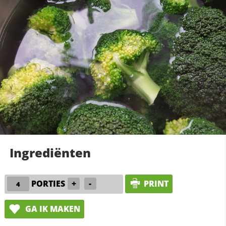
Ingrediënten
PORTIES
+
-
PRINT
GA IK MAKEN