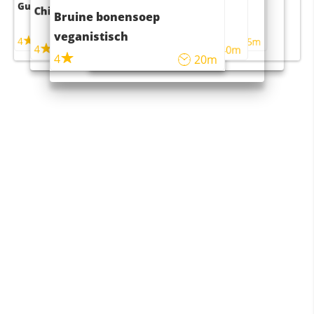
Guacamole
Pruimentaart met kaneel
Chili con carne
Sushi rijstsalade
Bruine bonensoep
maaltijdsalade
veganistisch
4
4
5m
55m
4
4
45m
40m
4
20m