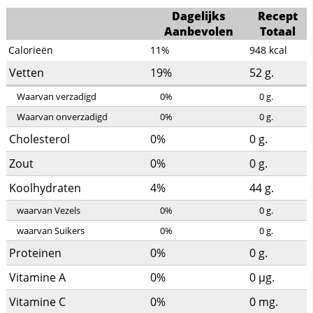
Dagelijks
Recept
Aanbevolen
Totaal
Calorieën
11%
948
kcal
Vetten
19%
52
g.
Waarvan verzadigd
0%
0
g.
Waarvan onverzadigd
0%
0
g.
Cholesterol
0%
0
g.
Zout
0%
0
g.
Koolhydraten
4%
44
g.
waarvan Vezels
0%
0
g.
waarvan Suikers
0%
0
g.
Proteinen
0%
0
g.
Vitamine A
0%
0
µg.
Vitamine C
0%
0
mg.