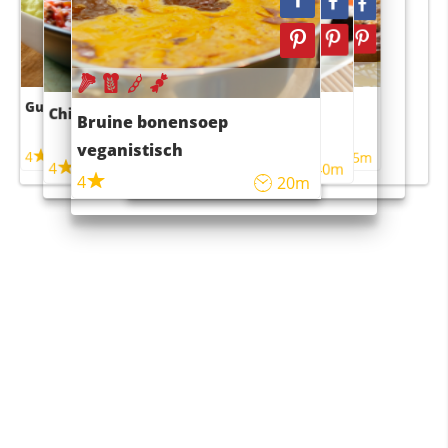
Guacamole
Pruimentaart met kaneel
Chili con carne
Sushi rijstsalade
Bruine bonensoep
maaltijdsalade
veganistisch
4
4
5m
55m
4
4
45m
40m
4
20m