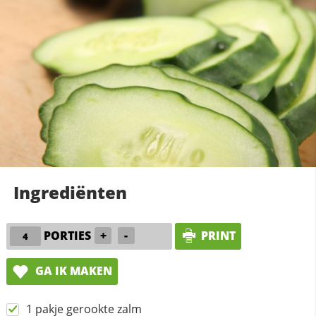
Ingrediënten
PORTIES
+
-
PRINT
GA IK MAKEN
1 pakje gerookte zalm