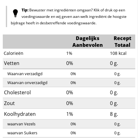
Tip:
Bewuster met ingrediënten omgaan? Klik of druk op een
voedingswaarde en wij geven aan welk ingrediënt de hoogste
bijdrage heeft in desbetreffende voedingswaarde.
Dagelijks
Recept
Aanbevolen
Totaal
Calorieën
1%
108
kcal
Vetten
0%
0
g.
Waarvan verzadigd
0%
0
g.
Waarvan onverzadigd
0%
0
g.
Cholesterol
0%
0
g.
Zout
0%
0
g.
Koolhydraten
1%
8
g.
waarvan Vezels
0%
0
g.
waarvan Suikers
0%
0
g.