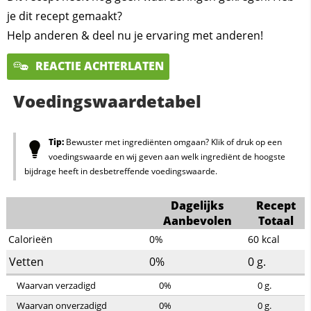
je dit recept gemaakt?
Help anderen & deel nu je ervaring met anderen!
REACTIE ACHTERLATEN
Voedingswaardetabel
Tip:
Bewuster met ingrediënten omgaan? Klik of druk op een
voedingswaarde en wij geven aan welk ingrediënt de hoogste
bijdrage heeft in desbetreffende voedingswaarde.
Dagelijks
Recept
Aanbevolen
Totaal
Calorieën
0%
60
kcal
Vetten
0%
0
g.
Waarvan verzadigd
0%
0
g.
Waarvan onverzadigd
0%
0
g.