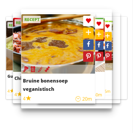
RECEPT
RECEPT
RECEPT
RECEPT
RECEPT
Guacamole
Pruimentaart met kaneel
Chili con carne
Sushi rijstsalade
Bruine bonensoep
maaltijdsalade
veganistisch
4
4
5m
55m
4
4
45m
40m
4
20m