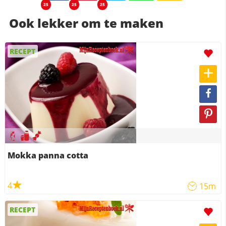
25
25
25
Ook lekker om te maken
RECEPT
Mokka panna cotta
4
15m
RECEPT