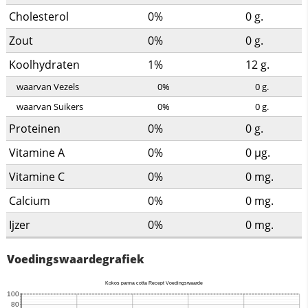
Cholesterol
0%
0
g.
Zout
0%
0
g.
Koolhydraten
1%
12
g.
waarvan Vezels
0%
0
g.
waarvan Suikers
0%
0
g.
Proteinen
0%
0
g.
Vitamine A
0%
0
µg.
Vitamine C
0%
0
mg.
Calcium
0%
0
mg.
Ijzer
0%
0
mg.
Voedingswaardegrafiek