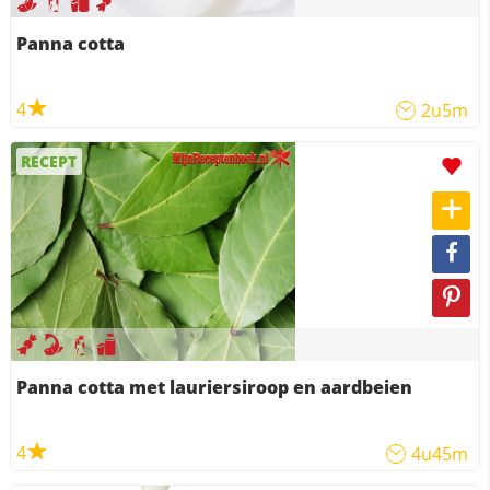
Panna cotta
4
2u5m
RECEPT
Panna cotta met lauriersiroop en aardbeien
4
4u45m