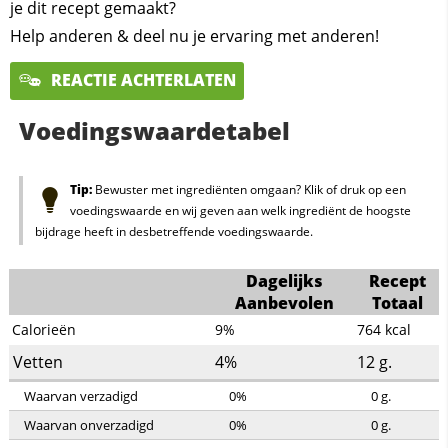
je dit recept gemaakt?
Help anderen & deel nu je ervaring met anderen!
REACTIE ACHTERLATEN
Voedingswaardetabel
Tip:
Bewuster met ingrediënten omgaan? Klik of druk op een
voedingswaarde en wij geven aan welk ingrediënt de hoogste
bijdrage heeft in desbetreffende voedingswaarde.
Dagelijks
Recept
Aanbevolen
Totaal
Calorieën
9%
764
kcal
Vetten
4%
12
g.
Waarvan verzadigd
0%
0
g.
Waarvan onverzadigd
0%
0
g.