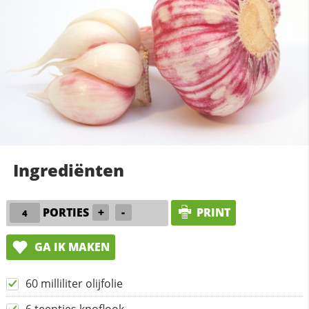
Ingrediënten
PORTIES
+
-
PRINT
GA IK MAKEN
60 milliliter olijfolie