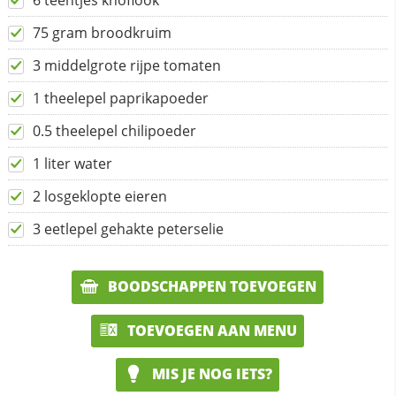
6 teentjes knoflook
75 gram broodkruim
3 middelgrote rijpe tomaten
1 theelepel paprikapoeder
0.5 theelepel chilipoeder
1 liter water
2 losgeklopte eieren
3 eetlepel gehakte peterselie
BOODSCHAPPEN TOEVOEGEN
TOEVOEGEN AAN MENU
MIS JE NOG IETS?