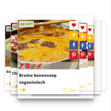
RECEPT
RECEPT
RECEPT
RECEPT
RECEPT
Guacamole
Pruimentaart met kaneel
Chili con carne
Sushi rijstsalade
Bruine bonensoep
maaltijdsalade
veganistisch
4
4
5m
55m
4
4
45m
40m
4
20m