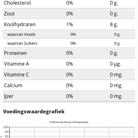
Cholesterol
0%
0
g.
Zout
0%
0
g.
Koolhydraten
1%
8
g.
waarvan Vezels
0%
0
g.
waarvan Suikers
0%
0
g.
Proteinen
0%
0
g.
Vitamine A
0%
0
µg.
Vitamine C
0%
0
mg.
Calcium
0%
0
mg.
Ijzer
0%
0
mg.
Voedingswaardegrafiek