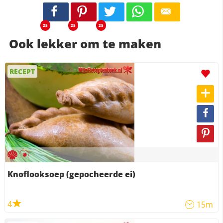
25
25
25
Ook lekker om te maken
RECEPT
Knoflooksoep (gepocheerde ei)
4
15m