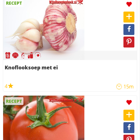
RECEPT
Knoflooksoep met ei
4
15m
RECEPT