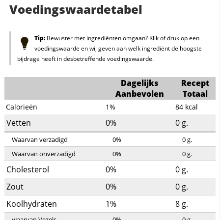
Voedingswaardetabel
Tip:
Bewuster met ingrediënten omgaan? Klik of druk op een
voedingswaarde en wij geven aan welk ingrediënt de hoogste
bijdrage heeft in desbetreffende voedingswaarde.
Dagelijks
Recept
Aanbevolen
Totaal
Calorieën
1%
84
kcal
Vetten
0%
0
g.
Waarvan verzadigd
0%
0
g.
Waarvan onverzadigd
0%
0
g.
Cholesterol
0%
0
g.
Zout
0%
0
g.
Koolhydraten
1%
8
g.
waarvan Vezels
0%
0
g.