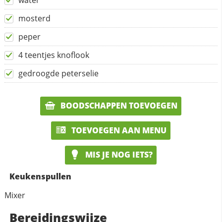
water
mosterd
peper
4 teentjes knoflook
gedroogde peterselie
BOODSCHAPPEN TOEVOEGEN
TOEVOEGEN AAN MENU
MIS JE NOG IETS?
Keukenspullen
Mixer
Bereidingswijze