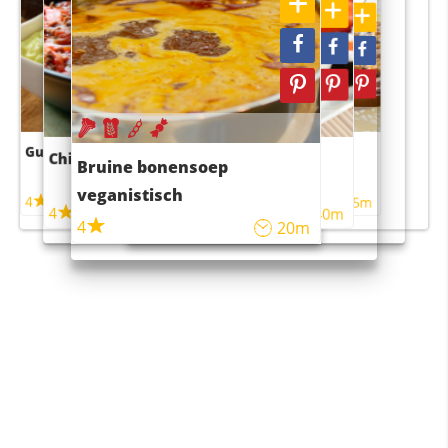
Guacamole
Pruimentaart met kaneel
Chili con carne
Sushi rijstsalade
Bruine bonensoep
maaltijdsalade
veganistisch
4
4
5m
55m
4
4
45m
40m
4
20m