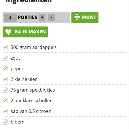
PORTIES
+
-
PRINT
GA IK MAKEN
500 gram aardappels
zout
peper
2 kleine uien
75 gram spekblokjes
2 panklare schollen
sap van 0.5 citroen
bloem