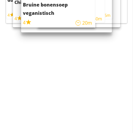
Guacamole
Pruimentaart met kaneel
Chili con carne
Sushi rijstsalade
Bruine bonensoep
maaltijdsalade
veganistisch
4
4
5m
55m
4
4
45m
40m
4
20m