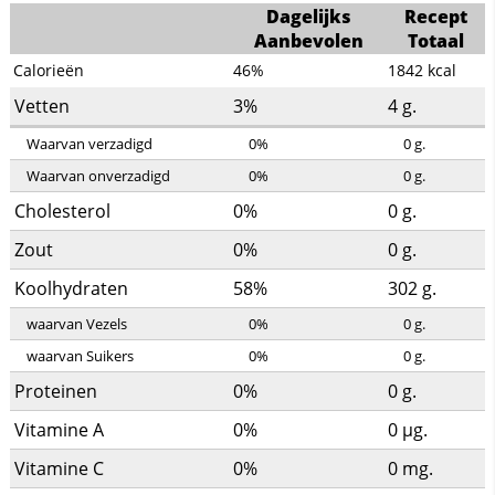
Dagelijks
Recept
Aanbevolen
Totaal
Calorieën
46%
1842
kcal
Vetten
3%
4
g.
Waarvan verzadigd
0%
0
g.
Waarvan onverzadigd
0%
0
g.
Cholesterol
0%
0
g.
Zout
0%
0
g.
Koolhydraten
58%
302
g.
waarvan Vezels
0%
0
g.
waarvan Suikers
0%
0
g.
Proteinen
0%
0
g.
Vitamine A
0%
0
µg.
Vitamine C
0%
0
mg.