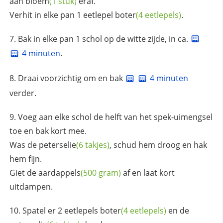
aan
bloem
(1 stuk)
eraf.
Verhit in elke pan 1 eetlepel
boter
(4 eetlepels)
.
Bak in elke pan 1 schol op de witte zijde, in ca.
4 minuten
.
Draai voorzichtig om en bak
4 minuten
verder.
Voeg aan elke schol de helft van het spek-uimengsel
toe en bak kort mee.
Was de
peterselie
(6 takjes)
, schud hem droog en hak
hem fijn.
Giet de
aardappels
(500 gram)
af en laat kort
uitdampen.
Spatel er 2 eetlepels
boter
(4 eetlepels)
en de