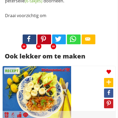
peterselie
(6 takjes)
doorheen.
Draai voorzichtig om
25
25
25
Ook lekker om te maken
RECEPT