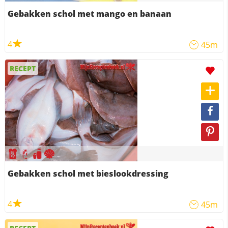
Gebakken schol met mango en banaan
4
45m
RECEPT
Gebakken schol met bieslookdressing
4
45m