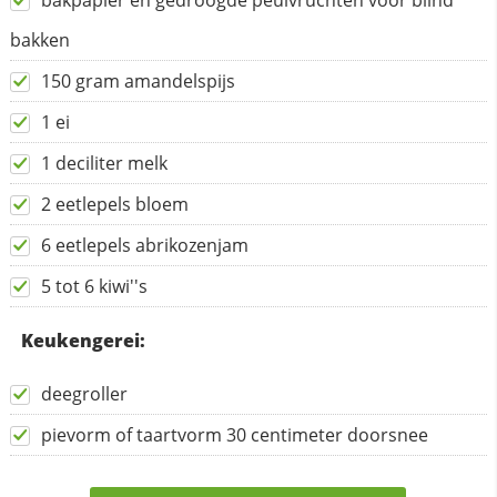
bakpapier en gedroogde peulvruchten voor blind
bakken
150 gram amandelspijs
1 ei
1 deciliter melk
2 eetlepels bloem
6 eetlepels abrikozenjam
5 tot 6 kiwi''s
Keukengerei:
deegroller
pievorm of taartvorm 30 centimeter doorsnee