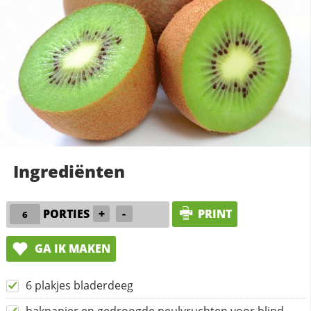
Ingrediënten
PORTIES
+
-
PRINT
GA IK MAKEN
6 plakjes bladerdeeg