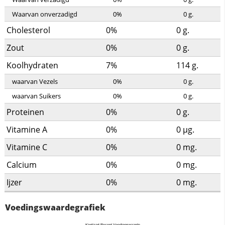
Waarvan onverzadigd
0%
0
g.
Cholesterol
0%
0
g.
Zout
0%
0
g.
Koolhydraten
7%
114
g.
waarvan Vezels
0%
0
g.
waarvan Suikers
0%
0
g.
Proteinen
0%
0
g.
Vitamine A
0%
0
µg.
Vitamine C
0%
0
mg.
Calcium
0%
0
mg.
Ijzer
0%
0
mg.
Voedingswaardegrafiek