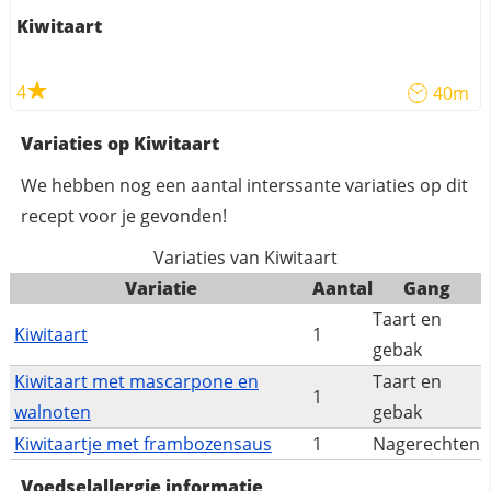
Kiwitaart
4
40m
Variaties op Kiwitaart
We hebben nog een aantal interssante variaties op dit
recept voor je gevonden!
Variaties van Kiwitaart
Variatie
Aantal
Gang
Taart en
Kiwitaart
1
gebak
Kiwitaart met mascarpone en
Taart en
1
walnoten
gebak
Kiwitaartje met frambozensaus
1
Nagerechten
Voedselallergie informatie