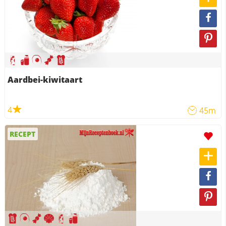
Aardbei-kiwitaart
4
45m
RECEPT