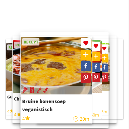
RECEPT
RECEPT
RECEPT
RECEPT
RECEPT
Guacamole
Pruimentaart met kaneel
Chili con carne
Sushi rijstsalade
Bruine bonensoep
maaltijdsalade
veganistisch
4
4
5m
55m
4
4
45m
40m
4
20m