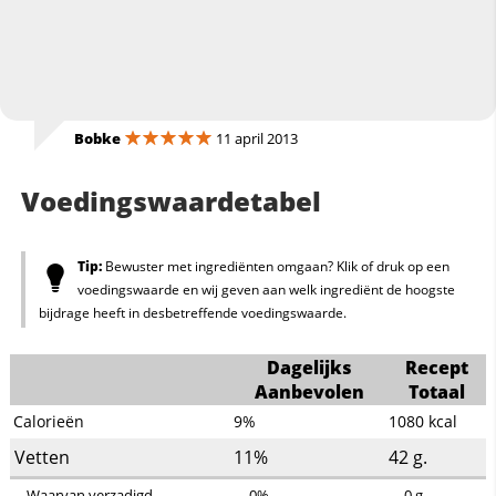
Bobke
11 april 2013
Voedingswaardetabel
Tip:
Bewuster met ingrediënten omgaan? Klik of druk op een
voedingswaarde en wij geven aan welk ingrediënt de hoogste
bijdrage heeft in desbetreffende voedingswaarde.
Dagelijks
Recept
Aanbevolen
Totaal
Calorieën
9%
1080
kcal
Vetten
11%
42
g.
Waarvan verzadigd
0%
0
g.