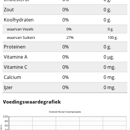
Zout
0%
0
g.
Koolhydraten
0%
0
g.
waarvan Vezels
0%
0
g.
waarvan Suikers
27%
100
g.
Proteinen
0%
0
g.
Vitamine A
0%
0
µg.
Vitamine C
0%
0
mg.
Calcium
0%
0
mg.
Ijzer
0%
0
mg.
Voedingswaardegrafiek