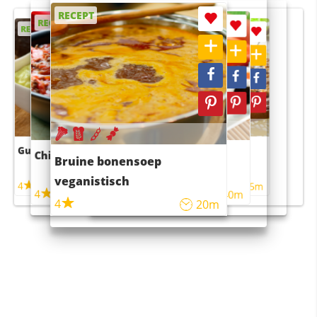
RECEPT
RECEPT
RECEPT
RECEPT
RECEPT
Guacamole
Pruimentaart met kaneel
Chili con carne
Sushi rijstsalade
Bruine bonensoep
maaltijdsalade
veganistisch
4
4
5m
55m
4
4
45m
40m
4
20m