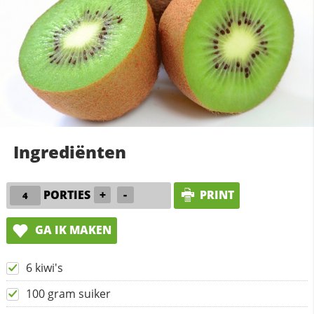
Ingrediënten
PORTIES
+
-
PRINT
GA IK MAKEN
6 kiwi's
100 gram suiker