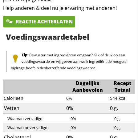
Help anderen & deel nu je ervaring met anderen!
REACTIE ACHTERLATEN
Voedingswaardetabel
Tip:
Bewuster met ingrediënten omgaan? Klik of druk op een
voedingswaarde en wij geven aan welk ingrediënt de hoogste
bijdrage heeft in desbetreffende voedingswaarde.
Dagelijks
Recept
Aanbevolen
Totaal
Calorieën
6%
544
kcal
Vetten
0%
0
g.
Waarvan verzadigd
0%
0
g.
Waarvan onverzadigd
0%
0
g.
Cholesterol
0%
0
g.