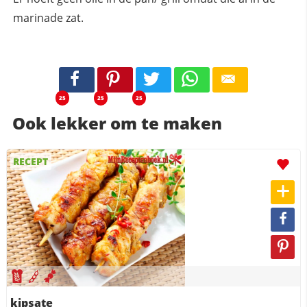
marinade zat.
25
25
25
Ook lekker om te maken
RECEPT
kipsate