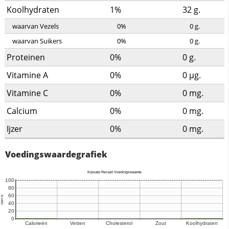
Koolhydraten
1%
32
g.
waarvan Vezels
0%
0
g.
waarvan Suikers
0%
0
g.
Proteinen
0%
0
g.
Vitamine A
0%
0
µg.
Vitamine C
0%
0
mg.
Calcium
0%
0
mg.
Ijzer
0%
0
mg.
Voedingswaardegrafiek