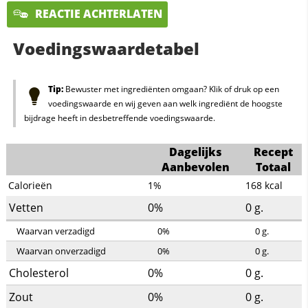
REACTIE ACHTERLATEN
Voedingswaardetabel
Tip:
Bewuster met ingrediënten omgaan? Klik of druk op een
voedingswaarde en wij geven aan welk ingrediënt de hoogste
bijdrage heeft in desbetreffende voedingswaarde.
Dagelijks
Recept
Aanbevolen
Totaal
Calorieën
1%
168
kcal
Vetten
0%
0
g.
Waarvan verzadigd
0%
0
g.
Waarvan onverzadigd
0%
0
g.
Cholesterol
0%
0
g.
Zout
0%
0
g.