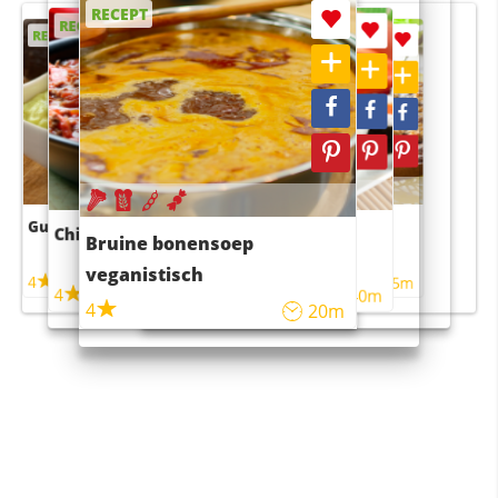
RECEPT
RECEPT
RECEPT
RECEPT
RECEPT
Guacamole
Pruimentaart met kaneel
Chili con carne
Sushi rijstsalade
Bruine bonensoep
maaltijdsalade
veganistisch
4
4
5m
55m
4
4
45m
40m
4
20m