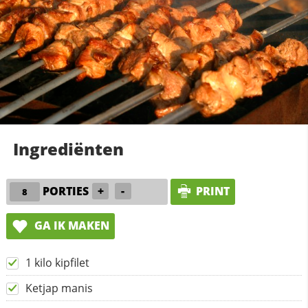
Ingrediënten
PORTIES
+
-
PRINT
GA IK MAKEN
1 kilo kipfilet
Ketjap manis