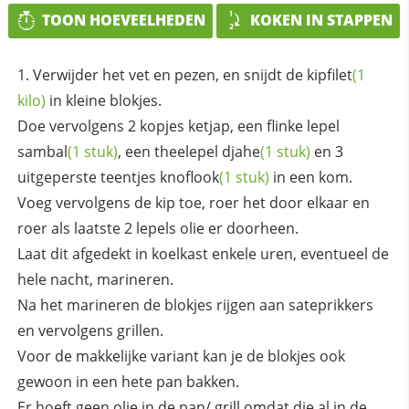
TOON HOEVEELHEDEN
KOKEN IN STAPPEN
Verwijder het vet en pezen, en snijdt de
kipfilet
(1
kilo)
in kleine blokjes.
Doe vervolgens 2 kopjes ketjap, een flinke lepel
sambal
(1 stuk)
, een theelepel
djahe
(1 stuk)
en 3
uitgeperste teentjes
knoflook
(1 stuk)
in een kom.
Voeg vervolgens de kip toe, roer het door elkaar en
roer als laatste 2 lepels olie er doorheen.
Laat dit afgedekt in koelkast enkele uren, eventueel de
hele nacht, marineren.
Na het marineren de blokjes rijgen aan sateprikkers
en vervolgens grillen.
Voor de makkelijke variant kan je de blokjes ook
gewoon in een hete pan bakken.
Er hoeft geen olie in de pan/ grill omdat die al in de