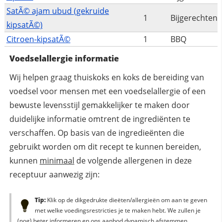
SatÃ© ajam ubud (gekruide
1
Bijgerechten
kipsatÃ©)
Citroen-kipsatÃ©
1
BBQ
Voedselallergie informatie
Wij helpen graag thuiskoks en koks de bereiding van
voedsel voor mensen met een voedselallergie of een
bewuste levensstijl gemakkelijker te maken door
duidelijke informatie omtrent de ingrediënten te
verschaffen. Op basis van de ingredieënten die
gebruikt worden om dit recept te kunnen bereiden,
kunnen
minimaal
de volgende allergenen in deze
receptuur aanwezig zijn:
Tip:
Klik op de dikgedrukte dieëten/allergieën om aan te geven
met welke voedingsrestricties je te maken hebt. We zullen je
(nog) beter informeren en ons aanbod dynamisch afstemmen