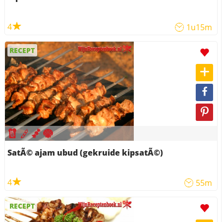
4
1u15m
RECEPT
SatÃ© ajam ubud (gekruide kipsatÃ©)
4
55m
RECEPT