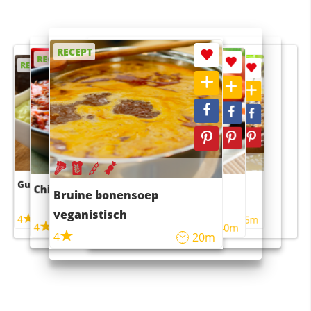
RECEPT
RECEPT
RECEPT
RECEPT
RECEPT
Guacamole
Pruimentaart met kaneel
Chili con carne
Sushi rijstsalade
Bruine bonensoep
maaltijdsalade
veganistisch
4
4
5m
55m
4
4
45m
40m
4
20m