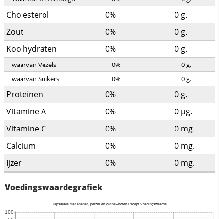
Cholesterol
0%
0
g.
Zout
0%
0
g.
Koolhydraten
0%
0
g.
waarvan Vezels
0%
0
g.
waarvan Suikers
0%
0
g.
Proteinen
0%
0
g.
Vitamine A
0%
0
µg.
Vitamine C
0%
0
mg.
Calcium
0%
0
mg.
Ijzer
0%
0
mg.
Voedingswaardegrafiek