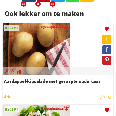
25
25
25
Ook lekker om te maken
RECEPT
Aardappel-kipsalade met geraspte oude kaas
4
1u
RECEPT