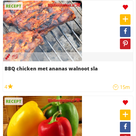
RECEPT
BBQ chicken met ananas walnoot sla
4
15m
RECEPT