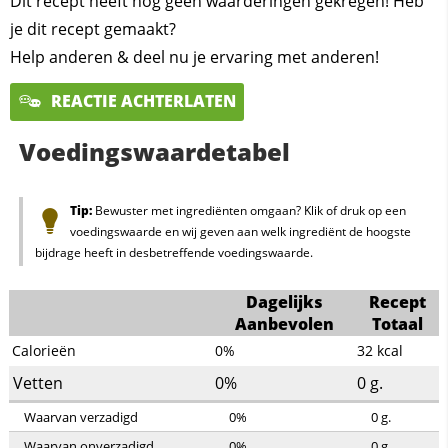
Dit recept heeft nog geen waarderingen gekregen! Heb
je dit recept gemaakt?
Help anderen & deel nu je ervaring met anderen!
REACTIE ACHTERLATEN
Voedingswaardetabel
Tip:
Bewuster met ingrediënten omgaan? Klik of druk op een
voedingswaarde en wij geven aan welk ingrediënt de hoogste
bijdrage heeft in desbetreffende voedingswaarde.
Dagelijks
Recept
Aanbevolen
Totaal
Calorieën
0%
32
kcal
Vetten
0%
0
g.
Waarvan verzadigd
0%
0
g.
Waarvan onverzadigd
0%
0
g.