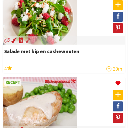
Salade met kip en cashewnoten
4
20m
RECEPT