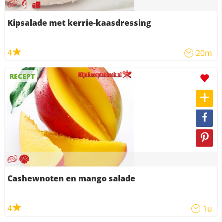
Kipsalade met kerrie-kaasdressing
4
20m
RECEPT
Cashewnoten en mango salade
4
1u