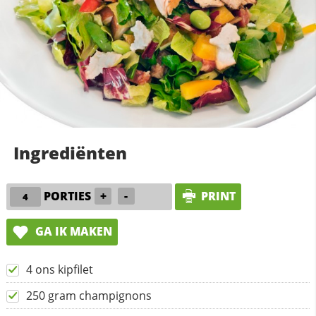
Ingrediënten
PORTIES
+
-
PRINT
GA IK MAKEN
4 ons kipfilet
250 gram champignons