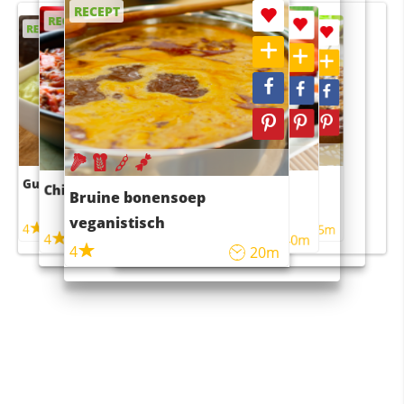
RECEPT
RECEPT
RECEPT
RECEPT
RECEPT
Guacamole
Pruimentaart met kaneel
Chili con carne
Sushi rijstsalade
Bruine bonensoep
maaltijdsalade
veganistisch
4
4
5m
55m
4
4
45m
40m
4
20m