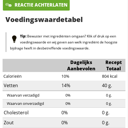
REACTIE ACHTERLATEN
Voedingswaardetabel
Tip:
Bewuster met ingrediënten omgaan? Klik of druk op een
voedingswaarde en wij geven aan welk ingrediënt de hoogste
bijdrage heeft in desbetreffende voedingswaarde.
Dagelijks
Recept
Aanbevolen
Totaal
Calorieën
10%
804
kcal
Vetten
14%
40
g.
Waarvan verzadigd
0%
0
g.
Waarvan onverzadigd
0%
0
g.
Cholesterol
0%
0
g.
Zout
0%
0
g.