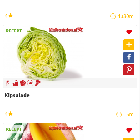
4
4u30m
RECEPT
Kipsalade
4
15m
RECEPT