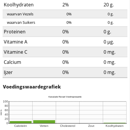
Koolhydraten
2%
20
g.
waarvan Vezels
0%
0
g.
waarvan Suikers
0%
0
g.
Proteinen
0%
0
g.
Vitamine A
0%
0
µg.
Vitamine C
0%
0
mg.
Calcium
0%
0
mg.
Ijzer
0%
0
mg.
Voedingswaardegrafiek