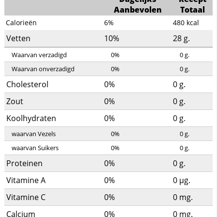
Aanbevolen
Totaal
Calorieën
6%
480
kcal
Vetten
10%
28
g.
Waarvan verzadigd
0%
0
g.
Waarvan onverzadigd
0%
0
g.
Cholesterol
0%
0
g.
Zout
0%
0
g.
Koolhydraten
0%
0
g.
waarvan Vezels
0%
0
g.
waarvan Suikers
0%
0
g.
Proteinen
0%
0
g.
Vitamine A
0%
0
µg.
Vitamine C
0%
0
mg.
Calcium
0%
0
mg.