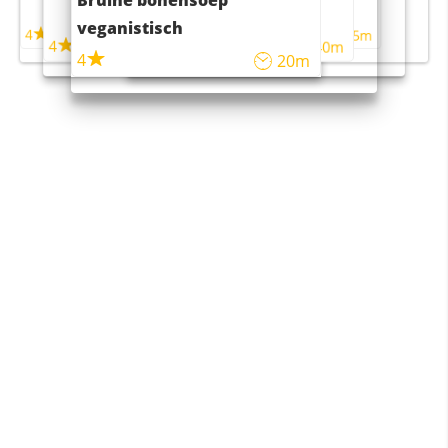
maaltijdsalade
veganistisch
4
4
5m
55m
4
4
45m
40m
4
20m