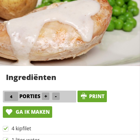
Ingrediënten
PORTIES
+
-
PRINT
GA IK MAKEN
4 kipfilet