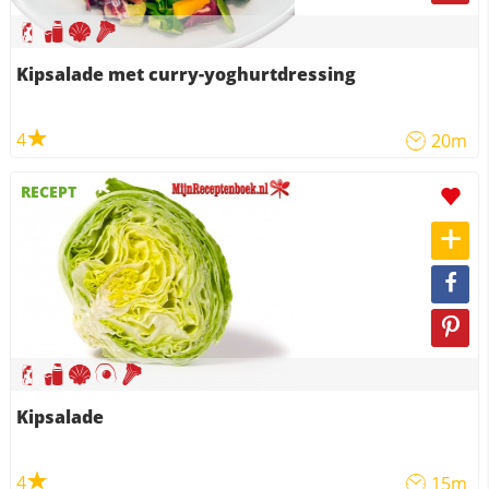
Kipsalade met curry-yoghurtdressing
4
20m
RECEPT
Kipsalade
4
15m