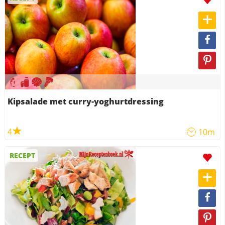
Kipsalade met curry-yoghurtdressing
4
10m
RECEPT