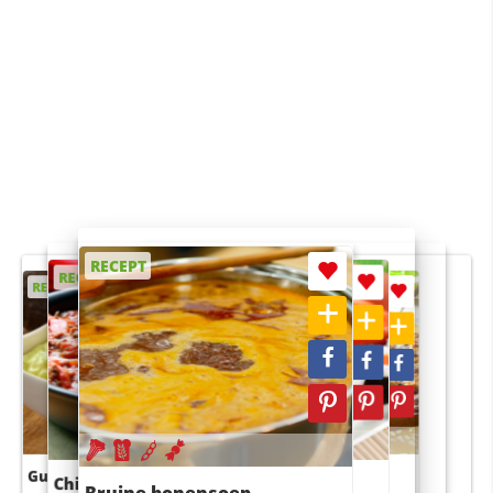
RECEPT
RECEPT
RECEPT
RECEPT
RECEPT
Guacamole
Pruimentaart met kaneel
Chili con carne
Sushi rijstsalade
Bruine bonensoep