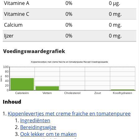
Vitamine A
0%
0
µg.
Vitamine C
0%
0
mg.
Calcium
0%
0
mg.
Ijzer
0%
0
mg.
Voedingswaardegrafiek
Inhoud
Kippenlevertjes met creme fraiche en tomatenpuree
Ingrediënten
Bereidingswijze
Ook lekker om te maken