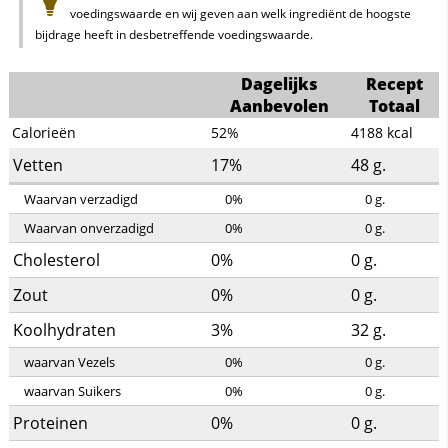
voedingswaarde en wij geven aan welk ingrediënt de hoogste
bijdrage heeft in desbetreffende voedingswaarde.
Dagelijks
Recept
Aanbevolen
Totaal
Calorieën
52%
4188
kcal
Vetten
17%
48
g.
Waarvan verzadigd
0%
0
g.
Waarvan onverzadigd
0%
0
g.
Cholesterol
0%
0
g.
Zout
0%
0
g.
Koolhydraten
3%
32
g.
waarvan Vezels
0%
0
g.
waarvan Suikers
0%
0
g.
Proteinen
0%
0
g.