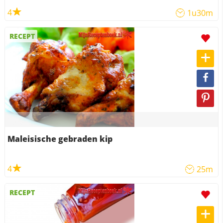
4
1u30m
RECEPT
Maleisische gebraden kip
4
25m
RECEPT