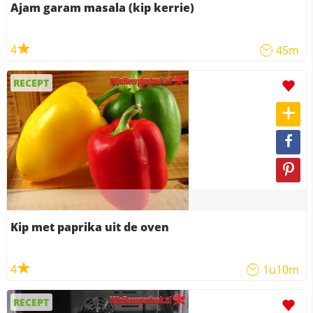
Ajam garam masala (kip kerrie)
4
45m
RECEPT
Kip met paprika uit de oven
4
1u10m
RECEPT