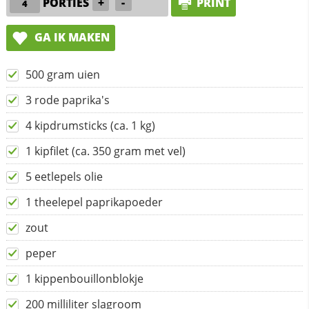
PORTIES
+
-
PRINT
GA IK MAKEN
500 gram uien
3 rode paprika's
4 kipdrumsticks (ca. 1 kg)
1 kipfilet (ca. 350 gram met vel)
5 eetlepels olie
1 theelepel paprikapoeder
zout
peper
1 kippenbouillonblokje
200 milliliter slagroom