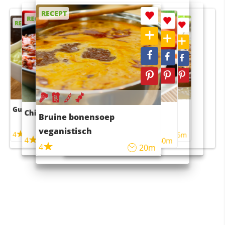
RECEPT
RECEPT
RECEPT
RECEPT
RECEPT
Guacamole
Pruimentaart met kaneel
Chili con carne
Sushi rijstsalade
Bruine bonensoep
maaltijdsalade
veganistisch
4
4
5m
55m
4
4
45m
40m
4
20m