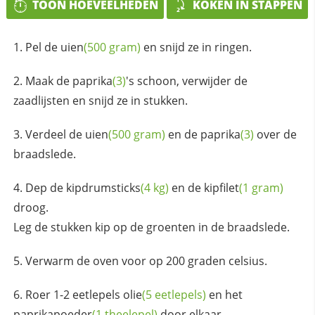
TOON HOEVEELHEDEN
KOKEN IN STAPPEN
Pel de
uien
(500 gram)
en snijd ze in ringen.
Maak de
paprika
(3)
's schoon, verwijder de
zaadlijsten en snijd ze in stukken.
Verdeel de
uien
(500 gram)
en de
paprika
(3)
over de
braadslede.
Dep de
kipdrumsticks
(4 kg)
en de
kipfilet
(1 gram)
droog.
Leg de stukken kip op de groenten in de braadslede.
Verwarm de oven voor op 200 graden celsius.
Roer 1-2 eetlepels
olie
(5 eetlepels)
en het
paprikapoeder
(1 theelepel)
door elkaar.