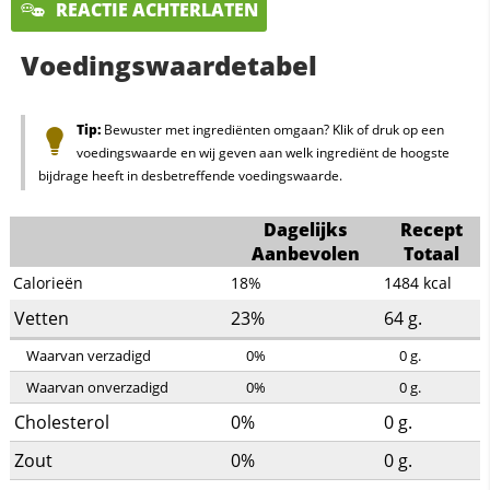
REACTIE ACHTERLATEN
Voedingswaardetabel
Tip:
Bewuster met ingrediënten omgaan? Klik of druk op een
voedingswaarde en wij geven aan welk ingrediënt de hoogste
bijdrage heeft in desbetreffende voedingswaarde.
Dagelijks
Recept
Aanbevolen
Totaal
Calorieën
18%
1484
kcal
Vetten
23%
64
g.
Waarvan verzadigd
0%
0
g.
Waarvan onverzadigd
0%
0
g.
Cholesterol
0%
0
g.
Zout
0%
0
g.