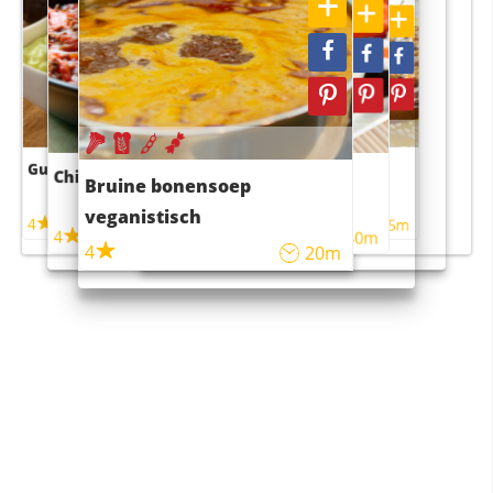
Guacamole
Pruimentaart met kaneel
Chili con carne
Sushi rijstsalade
Bruine bonensoep
maaltijdsalade
veganistisch
4
4
5m
55m
4
4
45m
40m
4
20m