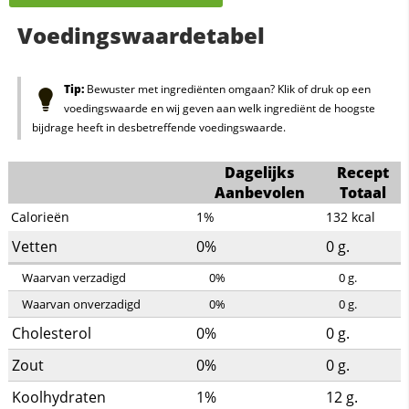
Voedingswaardetabel
Tip:
Bewuster met ingrediënten omgaan? Klik of druk op een
voedingswaarde en wij geven aan welk ingrediënt de hoogste
bijdrage heeft in desbetreffende voedingswaarde.
Dagelijks
Recept
Aanbevolen
Totaal
Calorieën
1%
132
kcal
Vetten
0%
0
g.
Waarvan verzadigd
0%
0
g.
Waarvan onverzadigd
0%
0
g.
Cholesterol
0%
0
g.
Zout
0%
0
g.
Koolhydraten
1%
12
g.