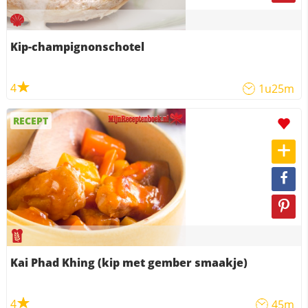
Kip-champignonschotel
4
1u25m
RECEPT
Kai Phad Khing (kip met gember smaakje)
4
45m