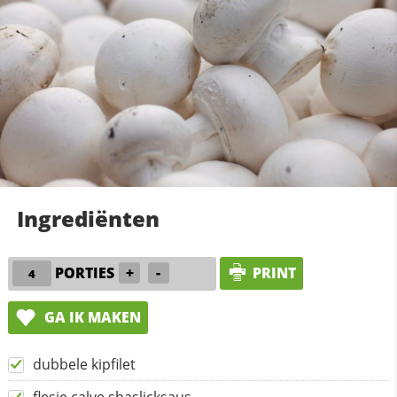
Ingrediënten
PORTIES
+
-
PRINT
GA IK MAKEN
dubbele kipfilet