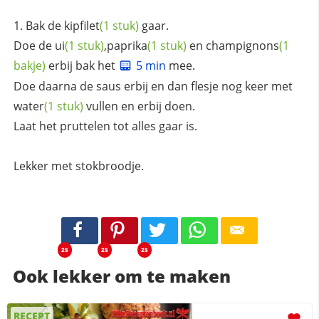
Bak de
kipfilet
(1 stuk)
gaar.
Doe de
ui
(1 stuk)
,
paprika
(1 stuk)
en
champignons
(1
bakje)
erbij bak het
5 min
mee.
Doe daarna de saus erbij en dan flesje nog keer met
water
(1 stuk)
vullen en erbij doen.
Laat het pruttelen tot alles gaar is.
Lekker met stokbroodje.
25
25
25
Ook lekker om te maken
RECEPT