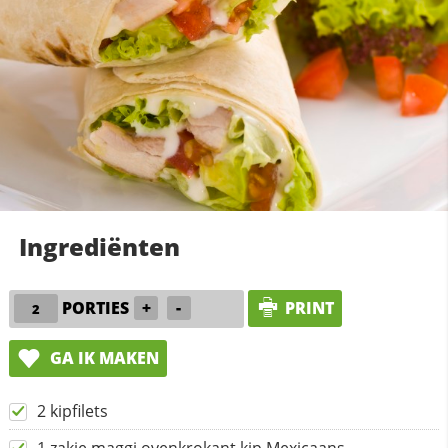
Ingrediënten
PORTIES
+
-
PRINT
GA IK MAKEN
2 kipfilets