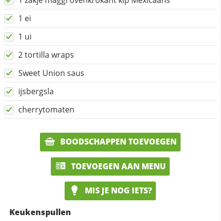
1 zakje maggi ovenkrokant kip Mexicaans
1 ei
1 ui
2 tortilla wraps
Sweet Union saus
ijsbergsla
cherrytomaten
BOODSCHAPPEN TOEVOEGEN
TOEVOEGEN AAN MENU
MIS JE NOG IETS?
Keukenspullen