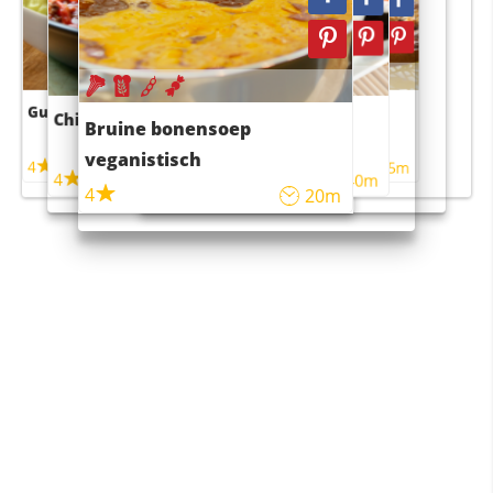
Guacamole
Pruimentaart met kaneel
Chili con carne
Sushi rijstsalade
Bruine bonensoep
maaltijdsalade
veganistisch
4
4
5m
55m
4
4
45m
40m
4
20m