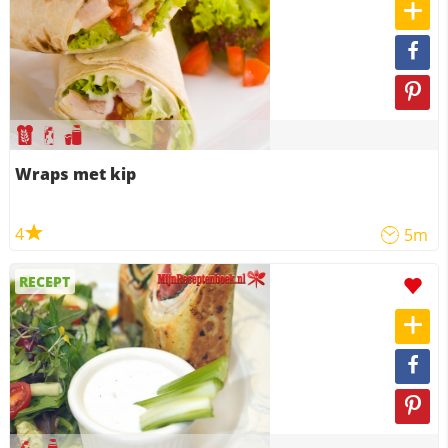
Wraps met kip
4
5m
RECEPT