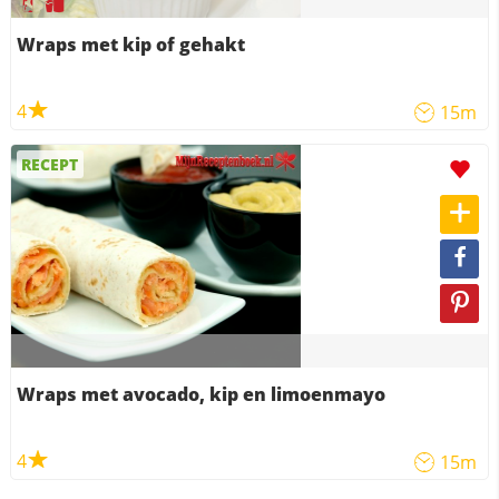
Wraps met kip of gehakt
4
15m
RECEPT
Wraps met avocado, kip en limoenmayo
4
15m