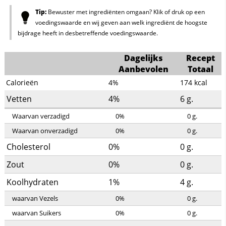
Tip:
Bewuster met ingrediënten omgaan? Klik of druk op een
voedingswaarde en wij geven aan welk ingrediënt de hoogste
bijdrage heeft in desbetreffende voedingswaarde.
Dagelijks
Recept
Aanbevolen
Totaal
Calorieën
4%
174
kcal
Vetten
4%
6
g.
Waarvan verzadigd
0%
0
g.
Waarvan onverzadigd
0%
0
g.
Cholesterol
0%
0
g.
Zout
0%
0
g.
Koolhydraten
1%
4
g.
waarvan Vezels
0%
0
g.
waarvan Suikers
0%
0
g.