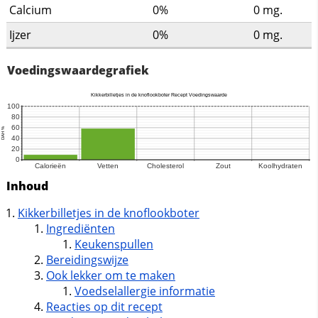
Calcium
0%
0
mg.
Ijzer
0%
0
mg.
Voedingswaardegrafiek
Inhoud
Kikkerbilletjes in de knoflookboter
Ingrediënten
Keukenspullen
Bereidingswijze
Ook lekker om te maken
Voedselallergie informatie
Reacties op dit recept