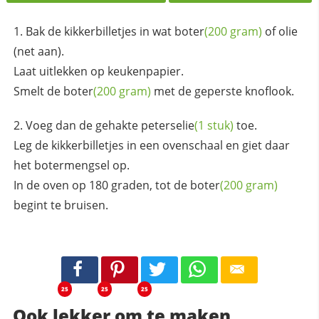
Bak de kikkerbilletjes in wat
boter
(200 gram)
of olie
(net aan).
Laat uitlekken op keukenpapier.
Smelt de
boter
(200 gram)
met de geperste knoflook.
Voeg dan de gehakte
peterselie
(1 stuk)
toe.
Leg de kikkerbilletjes in een ovenschaal en giet daar
het botermengsel op.
In de oven op 180 graden, tot de
boter
(200 gram)
begint te bruisen.
25
25
25
Ook lekker om te maken