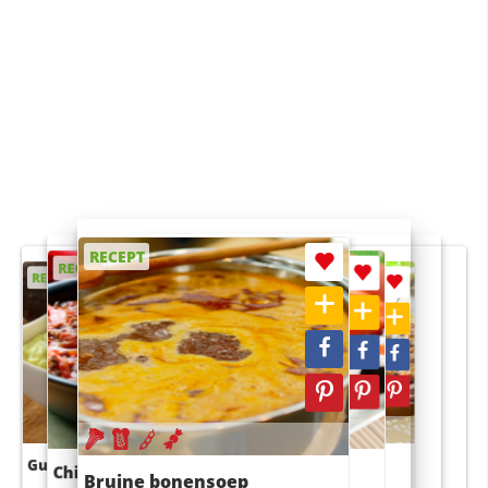
RECEPT
RECEPT
RECEPT
RECEPT
RECEPT
Guacamole
Pruimentaart met kaneel
Chili con carne
Sushi rijstsalade
Bruine bonensoep