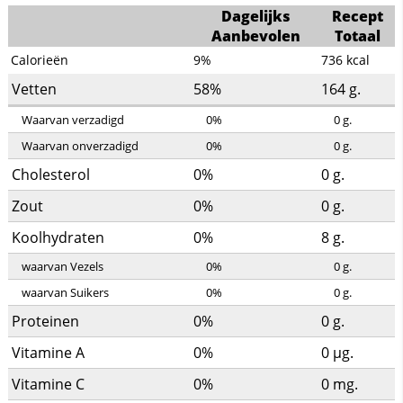
Dagelijks
Recept
Aanbevolen
Totaal
Calorieën
9%
736
kcal
Vetten
58%
164
g.
Waarvan verzadigd
0%
0
g.
Waarvan onverzadigd
0%
0
g.
Cholesterol
0%
0
g.
Zout
0%
0
g.
Koolhydraten
0%
8
g.
waarvan Vezels
0%
0
g.
waarvan Suikers
0%
0
g.
Proteinen
0%
0
g.
Vitamine A
0%
0
µg.
Vitamine C
0%
0
mg.