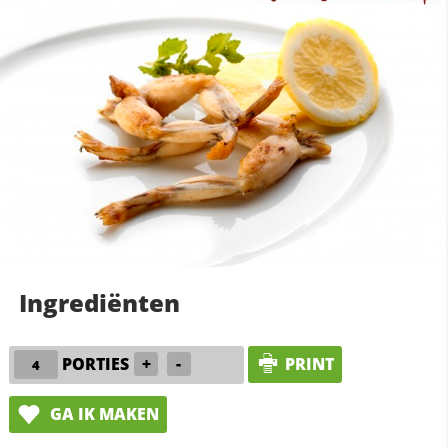
Ingrediënten
PORTIES
+
-
PRINT
GA IK MAKEN