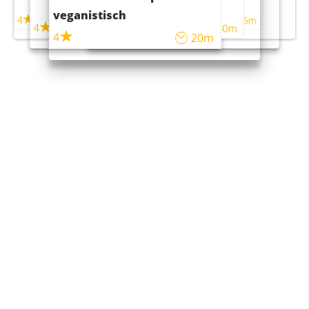
maaltijdsalade
veganistisch
4
4
5m
55m
4
4
45m
40m
4
20m