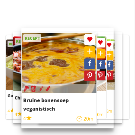
RECEPT
RECEPT
RECEPT
RECEPT
RECEPT
Guacamole
Pruimentaart met kaneel
Chili con carne
Sushi rijstsalade
Bruine bonensoep
maaltijdsalade
veganistisch
4
4
5m
55m
4
4
45m
40m
4
20m