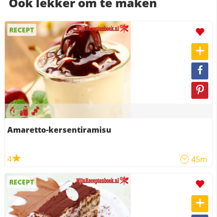
Ook lekker om te maken
RECEPT
Amaretto-kersentiramisu
4
45m
RECEPT