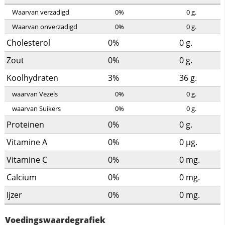
Waarvan verzadigd
0%
0
g.
Waarvan onverzadigd
0%
0
g.
Cholesterol
0%
0
g.
Zout
0%
0
g.
Koolhydraten
3%
36
g.
waarvan Vezels
0%
0
g.
waarvan Suikers
0%
0
g.
Proteinen
0%
0
g.
Vitamine A
0%
0
µg.
Vitamine C
0%
0
mg.
Calcium
0%
0
mg.
Ijzer
0%
0
mg.
Voedingswaardegrafiek