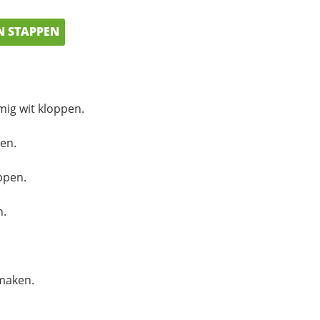
N STAPPEN
ig wit kloppen.
en.
oppen.
n.
maken.