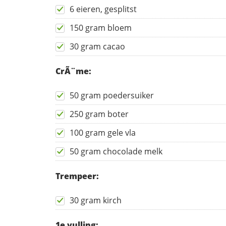
6 eieren, gesplitst
150 gram bloem
30 gram cacao
CrÃ¨me:
50 gram poedersuiker
250 gram boter
100 gram gele vla
50 gram chocolade melk
Trempeer:
30 gram kirch
1e vulling: