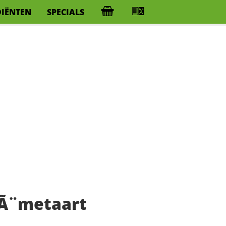
DIËNTEN
SPECIALS
rÃ¨metaart