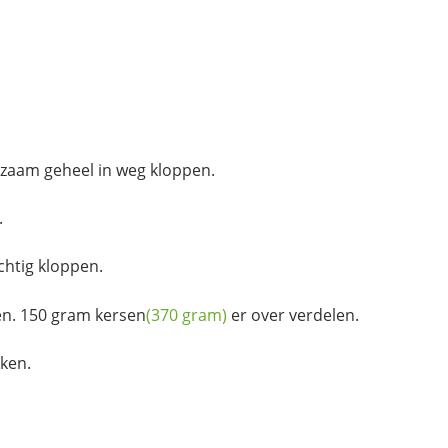
gzaam geheel in weg kloppen.
.
chtig kloppen.
en. 150 gram
kersen
(370 gram)
er over verdelen.
kken.