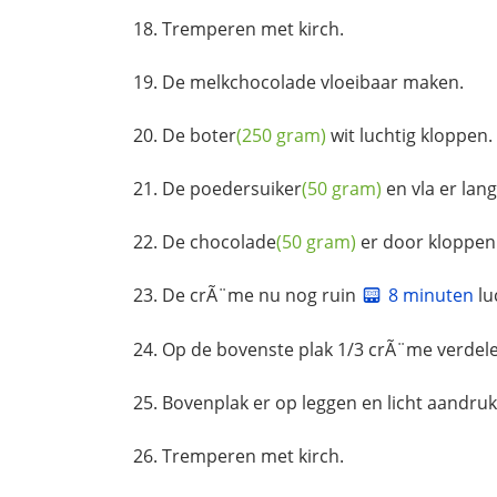
Tremperen met kirch.
De melkchocolade vloeibaar maken.
De
boter
(250 gram)
wit luchtig kloppen.
De
poedersuiker
(50 gram)
en vla er lan
De
chocolade
(50 gram)
er door kloppen
De crÃ¨me nu nog ruin
8 minuten
lu
Op de bovenste plak 1/3 crÃ¨me verdel
Bovenplak er op leggen en licht aandru
Tremperen met kirch.