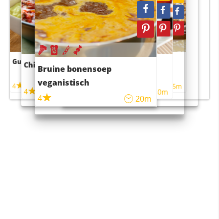
Guacamole
Pruimentaart met kaneel
Chili con carne
Sushi rijstsalade
Bruine bonensoep
maaltijdsalade
veganistisch
4
4
5m
55m
4
4
45m
40m
4
20m