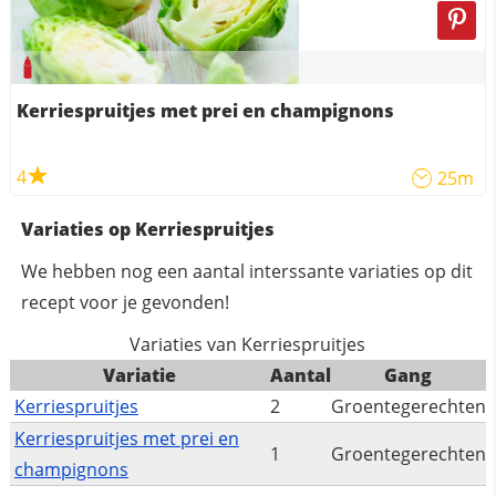
Kerriespruitjes met prei en champignons
4
25m
Variaties op Kerriespruitjes
We hebben nog een aantal interssante variaties op dit
recept voor je gevonden!
Variaties van Kerriespruitjes
Variatie
Aantal
Gang
Kerriespruitjes
2
Groentegerechten
Kerriespruitjes met prei en
1
Groentegerechten
champignons