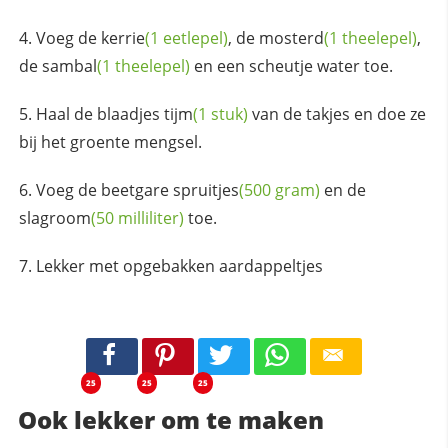
Voeg de
kerrie
(1 eetlepel)
, de
mosterd
(1 theelepel)
,
de
sambal
(1 theelepel)
en een scheutje water toe.
Haal de blaadjes
tijm
(1 stuk)
van de takjes en doe ze
bij het groente mengsel.
Voeg de beetgare
spruitjes
(500 gram)
en de
slagroom
(50 milliliter)
toe.
Lekker met opgebakken aardappeltjes
25
25
25
Ook lekker om te maken