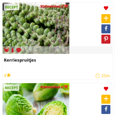
RECEPT
Kerriespruitjes
4
25m
RECEPT