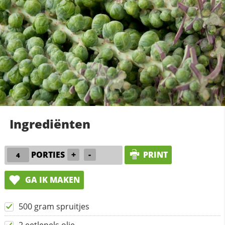
Ingrediënten
PORTIES
+
-
PRINT
GA IK MAKEN
500 gram spruitjes