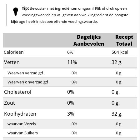
Tip:
Bewuster met ingrediënten omgaan? Klik of druk op een
voedingswaarde en wij geven aan welk ingrediënt de hoogste
bijdrage heeft in desbetreffende voedingswaarde.
Dagelijks
Recept
Aanbevolen
Totaal
Calorieën
6%
504
kcal
Vetten
11%
32
g.
Waarvan verzadigd
0%
0
g.
Waarvan onverzadigd
0%
0
g.
Cholesterol
0%
0
g.
Zout
0%
0
g.
Koolhydraten
3%
32
g.
waarvan Vezels
0%
0
g.
waarvan Suikers
0%
0
g.