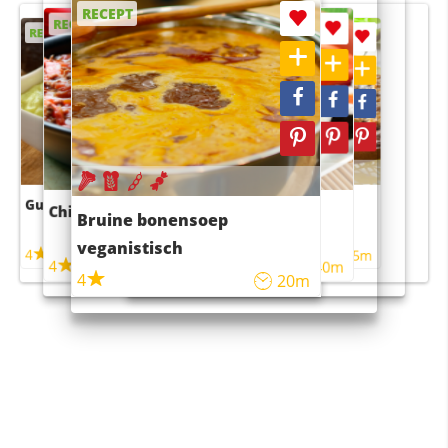
RECEPT
RECEPT
RECEPT
RECEPT
RECEPT
Guacamole
Pruimentaart met kaneel
Chili con carne
Sushi rijstsalade
Bruine bonensoep
maaltijdsalade
veganistisch
4
4
5m
55m
4
4
45m
40m
4
20m