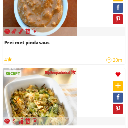
Prei met pindasaus
4
20m
RECEPT