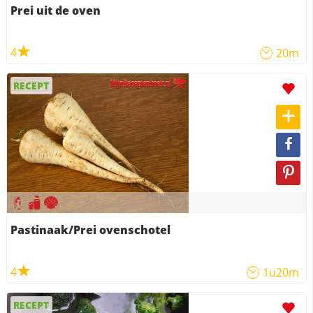
Prei uit de oven
4
20m
RECEPT
Pastinaak/Prei ovenschotel
4
1u20m
RECEPT