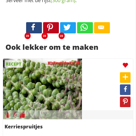
Serveer met de
rijst
(300 gram)
.
25
25
25
Ook lekker om te maken
RECEPT
Kerriespruitjes