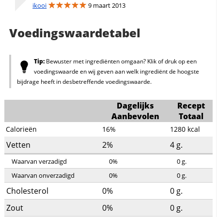
ikooi
9 maart 2013
Voedingswaardetabel
Tip:
Bewuster met ingrediënten omgaan? Klik of druk op een
voedingswaarde en wij geven aan welk ingrediënt de hoogste
bijdrage heeft in desbetreffende voedingswaarde.
Dagelijks
Recept
Aanbevolen
Totaal
Calorieën
16%
1280
kcal
Vetten
2%
4
g.
Waarvan verzadigd
0%
0
g.
Waarvan onverzadigd
0%
0
g.
Cholesterol
0%
0
g.
Zout
0%
0
g.