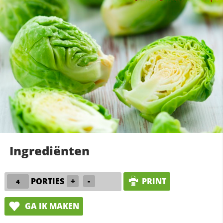
Ingrediënten
PORTIES
+
-
PRINT
GA IK MAKEN