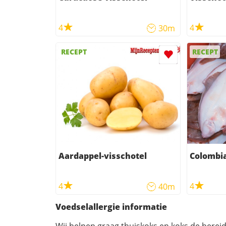
4
4
30m
RECEPT
RECEPT
Aardappel-visschotel
Colombia
4
4
40m
Voedselallergie informatie