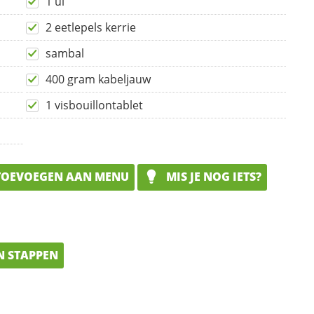
1 ui
2 eetlepels kerrie
sambal
400 gram kabeljauw
1 visbouillontablet
OEVOEGEN AAN MENU
MIS JE NOG IETS?
N STAPPEN