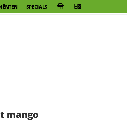
DIËNTEN
SPECIALS
et mango