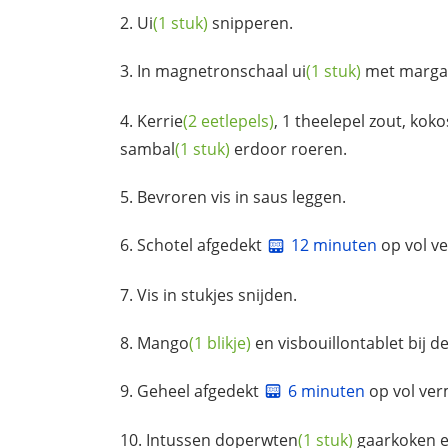
Ui
(1 stuk)
snipperen.
In magnetronschaal
ui
(1 stuk)
met marga
Kerrie
(2 eetlepels)
, 1 theelepel zout,
koko
sambal
(1 stuk)
erdoor roeren.
Bevroren vis in saus leggen.
Schotel afgedekt
12 minuten
op vol v
Vis in stukjes snijden.
Mango
(1 blikje)
en visbouillontablet bij de
Geheel afgedekt
6 minuten
op vol ver
Intussen
doperwten
(1 stuk)
gaarkoken en