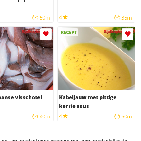
4
50m
35m
RECEPT
anse visschotel
Kabeljauw met pittige
kerrie saus
4
40m
50m