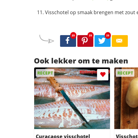
Visschotel op smaak brengen met zout 
25
25
25
Ook lekker om te maken
RECEPT
RECEPT
Curacaose visschotel
Visschot