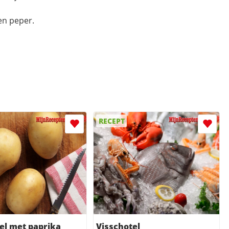
en peper.
RECEPT
el met paprika
Visschotel