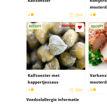
Kalfsoester
Konijnro
mosterd
4
4
35m
RECEPT
RECEPT
Kalfsoester met
Varkens
kappertjessaus
mosterd
4
4
30m
Voedselallergie informatie