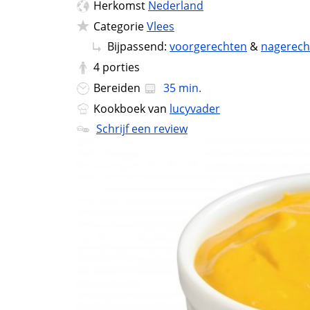
Herkomst
Nederland
Categorie
Vlees
Bijpassend:
voorgerechten
&
nagerech
4
porties
Bereiden
35 min.
Kookboek van
lucyvader
Schrijf een review