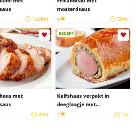
llade met
Fricandeau met
saus
mosterdsaus
4
1u20m
50m
RECEPT
haas met
Kalfshaas verpakt in
saus
deeglaagje met
mosterdsaus
4
45m
1u