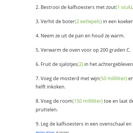
Bestrooi de kalfsoesters met
zout
(1 stuk)
Verhit de
boter
(2 eetlepels)
in een koeken
Neem ze uit de pan en houd ze warm.
Verwarm de oven voor op 200 graden C.
Fruit de
sjalotjes
(2)
in het achtergebleven 
Voeg de mosterd met
wijn
(50 milliliter)
e
helft inkoken.
Voeg de
room
(150 milliliter)
toe en laat d
pruttelen.
Leg de kalfsoesters in een ovenschaal en 
minuten
garen.