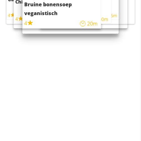
Chili con carne
Sushi rijstsalade
Bruine bonensoep
maaltijdsalade
veganistisch
4
4
5m
55m
4
4
45m
40m
4
20m