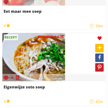
Eet maar mee soep
4
30m
RECEPT
Eigenwijze soto soep
4
45m