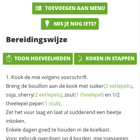
TOEVOEGEN AAN MENU
MIS JE NOG IETS?
Bereidingswijze
TOON HOEVEELHEDEN
KOKEN IN STAPPEN
Kook de mie volgens voorschrift.
Breng de bouillon aan de kook met
suiker
(2 eetlepels)
,
soja,
sherry
(2 eetlepels)
,
zout
(1 theelepel)
en 1/2
theelepel
peper
(1 stuk)
.
Zet het vuur laag en laat al sudderend een beetje
inkoken.
Enkele dagen goed te houden in de koelkast.
Voor gebruik overdoen op 4 borden, mie toevoegen