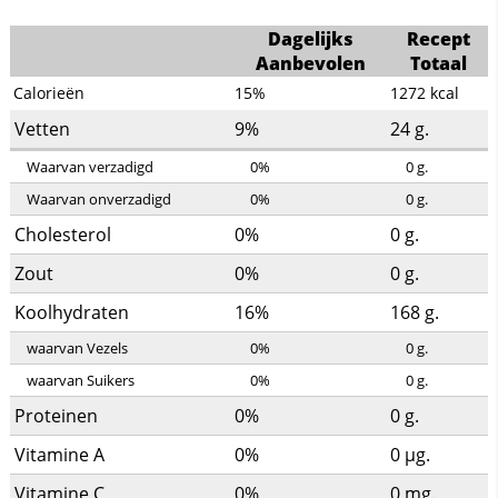
Dagelijks
Recept
Aanbevolen
Totaal
Calorieën
15%
1272
kcal
Vetten
9%
24
g.
Waarvan verzadigd
0%
0
g.
Waarvan onverzadigd
0%
0
g.
Cholesterol
0%
0
g.
Zout
0%
0
g.
Koolhydraten
16%
168
g.
waarvan Vezels
0%
0
g.
waarvan Suikers
0%
0
g.
Proteinen
0%
0
g.
Vitamine A
0%
0
µg.
Vitamine C
0%
0
mg.