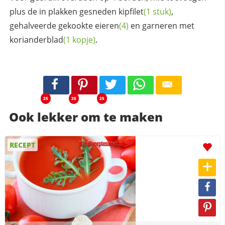
plus de in plakken gesneden
kipfilet
(1 stuk)
,
gehalveerde gekookte
eieren
(4)
en garneren met
korianderblad
(1 kopje)
.
25
25
25
Ook lekker om te maken
RECEPT