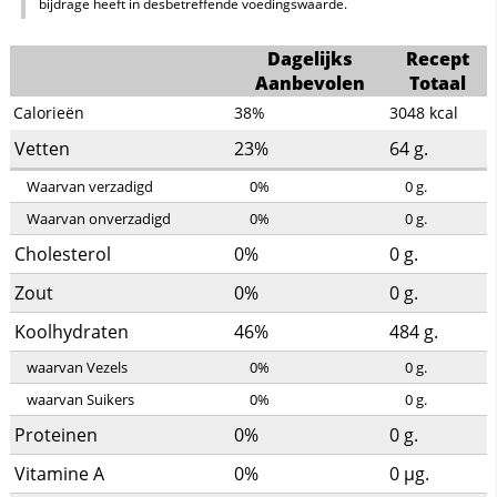
bijdrage heeft in desbetreffende voedingswaarde.
Dagelijks
Recept
Aanbevolen
Totaal
Calorieën
38%
3048
kcal
Vetten
23%
64
g.
Waarvan verzadigd
0%
0
g.
Waarvan onverzadigd
0%
0
g.
Cholesterol
0%
0
g.
Zout
0%
0
g.
Koolhydraten
46%
484
g.
waarvan Vezels
0%
0
g.
waarvan Suikers
0%
0
g.
Proteinen
0%
0
g.
Vitamine A
0%
0
µg.