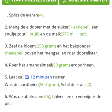
TOON HOEVEELHEDEN
KOKEN IN STAPPEN
Splits de
eieren
(4)
.
Meng de eidooier met de
suiker
(1 eetlepel)
, een
snufje
zout
(1 stuk)
en de
melk
(375 milliliter)
.
Zeef de
bloem
(250 gram)
en het
bakpoeder
(1
theelepel)
boven het mengsel en roer doorelkaar.
Roer het
amandelmeel
(50 gram)
erdoorheen.
Laat ca.
12 minuten
rusten.
Was de
aardbeien
(500 gram)
, Schil de
kiwi's
(2)
.
Was de
abrikozen
(3,5)
, halveer ze en verwijder de
pit.