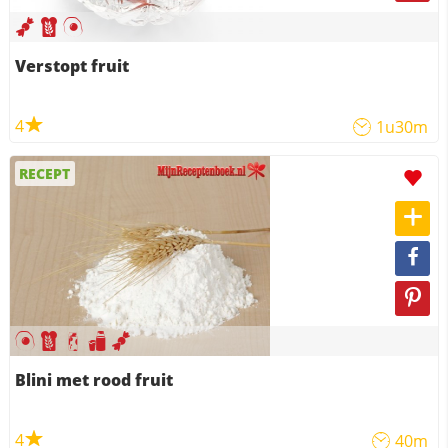
Verstopt fruit
4
1u30m
RECEPT
Blini met rood fruit
4
40m