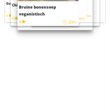
Guacamole
Pruimentaart met kaneel
Chili con carne
Sushi rijstsalade
Bruine bonensoep
maaltijdsalade
veganistisch
4
4
5m
55m
4
4
45m
40m
4
20m