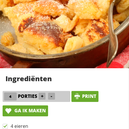
Ingrediënten
PORTIES
+
-
PRINT
GA IK MAKEN
4 eieren