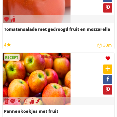
Tomatensalade met gedroogd fruit en mozzarella
4
30m
RECEPT
Pannenkoekjes met fruit