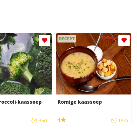
RECEPT
broccoli-kaassoep
Romige kaassoep
4
35m
15m