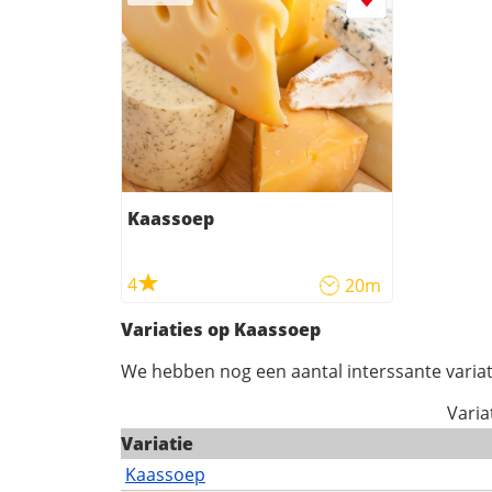
Kaassoep
4
20m
Variaties op Kaassoep
We hebben nog een aantal interssante variat
Varia
Variatie
Kaassoep