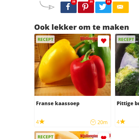
25
25
25
Ook lekker om te maken
RECEPT
RECEPT
Franse kaassoep
Pittige 
4
4
20m
RECEPT