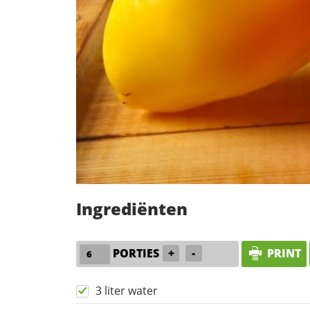
Ingrediënten
PORTIES
+
-
PRINT
3 liter water