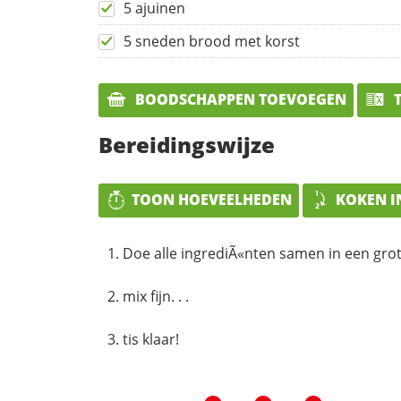
5 ajuinen
5 sneden brood met korst
BOODSCHAPPEN TOEVOEGEN
T
Bereidingswijze
TOON HOEVEELHEDEN
KOKEN I
Doe alle ingrediÃ«nten samen in een grot
mix fijn. . .
tis klaar!