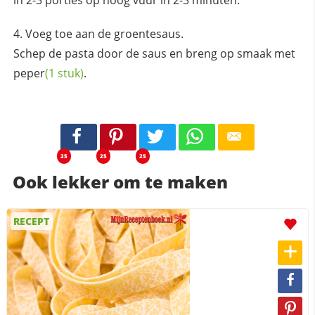
in 2-3 porties op hoog vuur in 2-3 minuten.
Voeg toe aan de groentesaus.
Schep de pasta door de saus en breng op smaak met
peper
(1 stuk)
.
25
25
25
Ook lekker om te maken
RECEPT