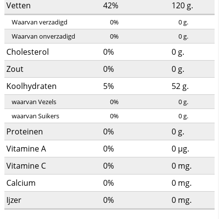
Vetten
42%
120
g.
Waarvan verzadigd
0%
0
g.
Waarvan onverzadigd
0%
0
g.
Cholesterol
0%
0
g.
Zout
0%
0
g.
Koolhydraten
5%
52
g.
waarvan Vezels
0%
0
g.
waarvan Suikers
0%
0
g.
Proteinen
0%
0
g.
Vitamine A
0%
0
µg.
Vitamine C
0%
0
mg.
Calcium
0%
0
mg.
Ijzer
0%
0
mg.