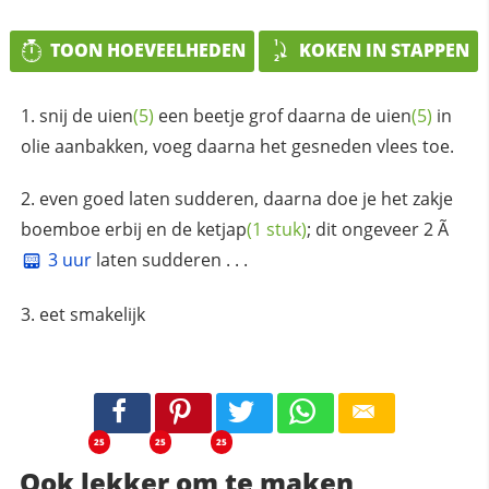
TOON HOEVEELHEDEN
KOKEN IN STAPPEN
snij de
uien
(5)
een beetje grof daarna de
uien
(5)
in
olie aanbakken, voeg daarna het gesneden vlees toe.
even goed laten sudderen, daarna doe je het zakje
boemboe erbij en de
ketjap
(1 stuk)
; dit ongeveer 2 Ã
3 uur
laten sudderen . . .
eet smakelijk
25
25
25
Ook lekker om te maken