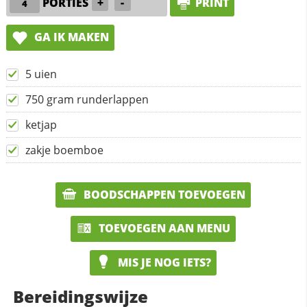
PORTIES
+
-
PRINT
GA IK MAKEN
5 uien
750 gram runderlappen
ketjap
zakje boemboe
BOODSCHAPPEN TOEVOEGEN
TOEVOEGEN AAN MENU
MIS JE NOG IETS?
Bereidingswijze