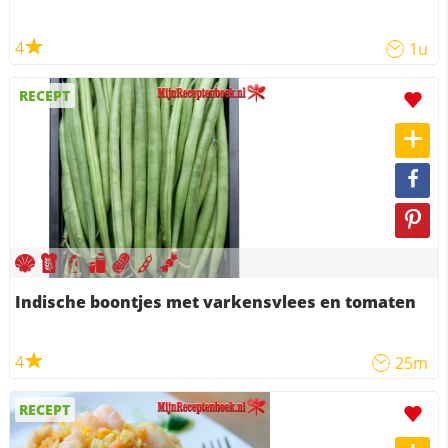
4
1u
RECEPT
Indische boontjes met varkensvlees en tomaten
4
25m
RECEPT