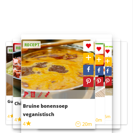
RECEPT
RECEPT
RECEPT
RECEPT
RECEPT
Guacamole
Pruimentaart met kaneel
Chili con carne
Sushi rijstsalade
Bruine bonensoep
maaltijdsalade
veganistisch
4
4
5m
55m
4
4
45m
40m
4
20m