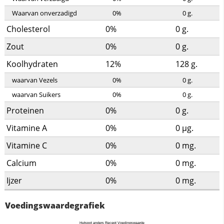
Waarvan onverzadigd
0%
0
g.
Cholesterol
0%
0
g.
Zout
0%
0
g.
Koolhydraten
12%
128
g.
waarvan Vezels
0%
0
g.
waarvan Suikers
0%
0
g.
Proteinen
0%
0
g.
Vitamine A
0%
0
µg.
Vitamine C
0%
0
mg.
Calcium
0%
0
mg.
Ijzer
0%
0
mg.
Voedingswaardegrafiek