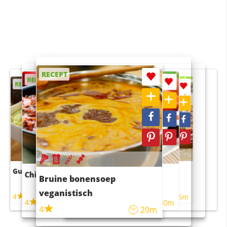
RECEPT
RECEPT
RECEPT
RECEPT
RECEPT
Guacamole
Pruimentaart met kaneel
Chili con carne
Sushi rijstsalade
Bruine bonensoep
maaltijdsalade
veganistisch
4
4
5m
55m
4
4
45m
40m
4
20m