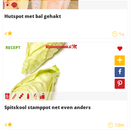
Hutspot met bal gehakt
4
1u
RECEPT
Spitskool stamppot net even anders
4
10m