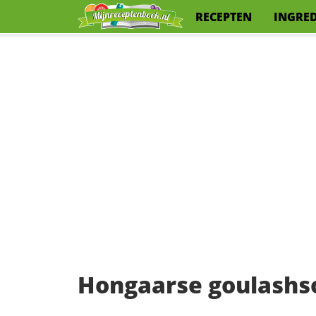
RECEPTEN
INGRE
Hongaarse goulashs