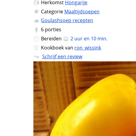
Herkomst
Hongarije
Categorie
Maaltijdsoepen
Goulashsoep recepten
6
porties
Bereiden
2 uur en 10 min.
Kookboek van
ron_wissink
Schrijf een review