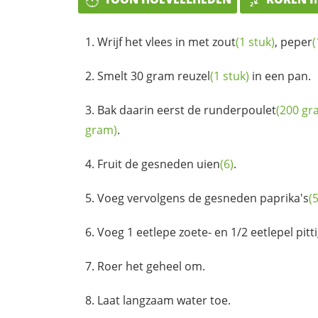
Wrijf het vlees in met
zout
(1 stuk)
,
peper
(
Smelt 30 gram
reuzel
(1 stuk)
in een pan.
Bak daarin eerst de
runderpoulet
(200 gr
gram)
.
Fruit de gesneden
uien
(6)
.
Voeg vervolgens de gesneden
paprika's
(5
Voeg 1 eetlepe zoete- en 1/2 eetlepel pitt
Roer het geheel om.
Laat langzaam water toe.