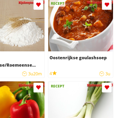
RECEPT
Oostenrijkse goulashsoep
se/Roemeense
soep
4
3u20m
3u
RECEPT