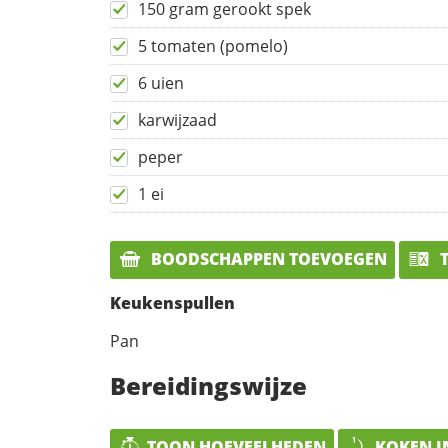
150 gram gerookt spek
5 tomaten (pomelo)
6 uien
karwijzaad
peper
1 ei
BOODSCHAPPEN TOEVOEGEN
T
Keukenspullen
Pan
Bereidingswijze
TOON HOEVEELHEDEN
KOKEN I