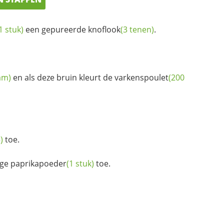
1 stuk)
een gepureerde
knoflook
(3 tenen)
.
am)
en als deze bruin kleurt de
varkenspoulet
(200
)
toe.
ige
paprikapoeder
(1 stuk)
toe.