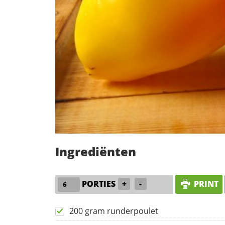
Ingrediënten
PORTIES
+
-
PRINT
200 gram runderpoulet