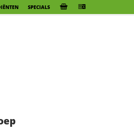
DIËNTEN
SPECIALS
oep