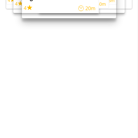
4
4
5m
55m
4
4
45m
40m
4
20m