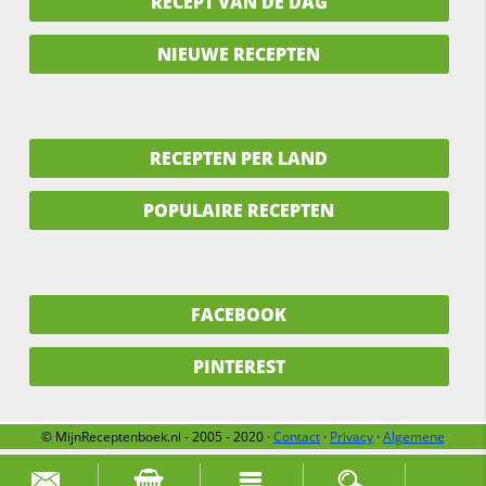
RECEPT VAN DE DAG
NIEUWE RECEPTEN
RECEPTEN PER LAND
POPULAIRE RECEPTEN
FACEBOOK
PINTEREST
© MijnReceptenboek.nl - 2005 - 2020 ·
Contact
·
Privacy
·
Algemene
voorwaarden
·
Support
·
Over ons
Zoek naar: