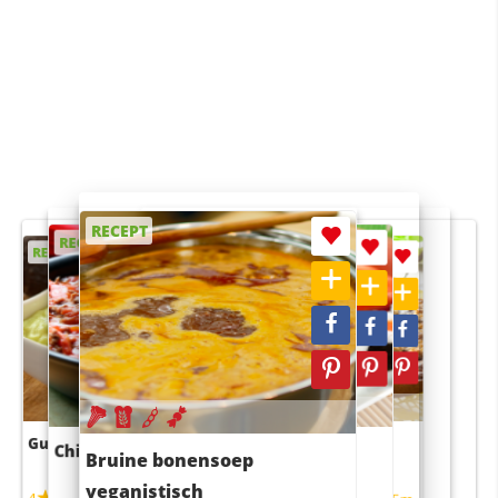
RECEPT
RECEPT
RECEPT
RECEPT
RECEPT
Guacamole
Pruimentaart met kaneel
Chili con carne
Sushi rijstsalade
Bruine bonensoep
maaltijdsalade
veganistisch