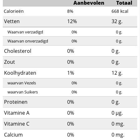
Aanbevolen
Totaal
Calorieën
8%
668
kcal
Vetten
12%
32
g.
Waarvan verzadigd
0%
0
g.
Waarvan onverzadigd
0%
0
g.
Cholesterol
0%
0
g.
Zout
0%
0
g.
Koolhydraten
1%
12
g.
waarvan Vezels
0%
0
g.
waarvan Suikers
0%
0
g.
Proteinen
0%
0
g.
Vitamine A
0%
0
µg.
Vitamine C
0%
0
mg.
Calcium
0%
0
mg.