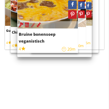
Guacamole
Pruimentaart met kaneel
Chili con carne
Sushi rijstsalade
Bruine bonensoep
maaltijdsalade
veganistisch
4
4
5m
55m
4
4
45m
40m
4
20m