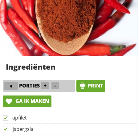
Ingrediënten
PORTIES
+
-
PRINT
GA IK MAKEN
kipfilet
ijsbergsla