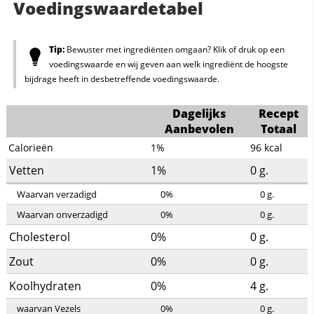
Voedingswaardetabel
Tip:
Bewuster met ingrediënten omgaan? Klik of druk op een
voedingswaarde en wij geven aan welk ingrediënt de hoogste
bijdrage heeft in desbetreffende voedingswaarde.
Dagelijks
Recept
Aanbevolen
Totaal
Calorieën
1%
96
kcal
Vetten
1%
0
g.
Waarvan verzadigd
0%
0
g.
Waarvan onverzadigd
0%
0
g.
Cholesterol
0%
0
g.
Zout
0%
0
g.
Koolhydraten
0%
4
g.
waarvan Vezels
0%
0
g.