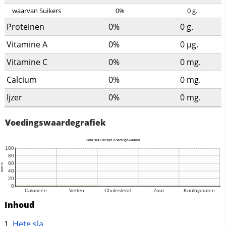
waarvan Suikers
0%
0
g.
Proteinen
0%
0
g.
Vitamine A
0%
0
µg.
Vitamine C
0%
0
mg.
Calcium
0%
0
mg.
Ijzer
0%
0
mg.
Voedingswaardegrafiek
Inhoud
Hete sla