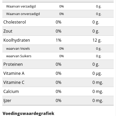
Waarvan verzadigd
0%
0
g.
Waarvan onverzadigd
0%
0
g.
Cholesterol
0%
0
g.
Zout
0%
0
g.
Koolhydraten
1%
12
g.
waarvan Vezels
0%
0
g.
waarvan Suikers
0%
0
g.
Proteinen
0%
0
g.
Vitamine A
0%
0
µg.
Vitamine C
0%
0
mg.
Calcium
0%
0
mg.
Ijzer
0%
0
mg.
Voedingswaardegrafiek