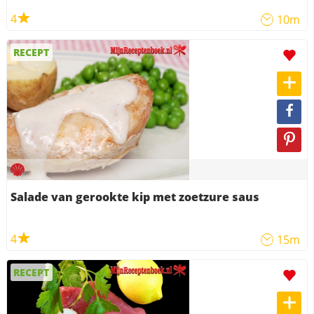
4
10m
RECEPT
Salade van gerookte kip met zoetzure saus
4
15m
RECEPT