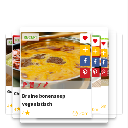
RECEPT
RECEPT
RECEPT
RECEPT
RECEPT
Guacamole
Pruimentaart met kaneel
Chili con carne
Sushi rijstsalade
Bruine bonensoep
maaltijdsalade
veganistisch
4
4
5m
55m
4
4
45m
40m
4
20m