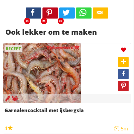
25
25
25
Ook lekker om te maken
RECEPT
Garnalencocktail met ijsbergsla
4
5m