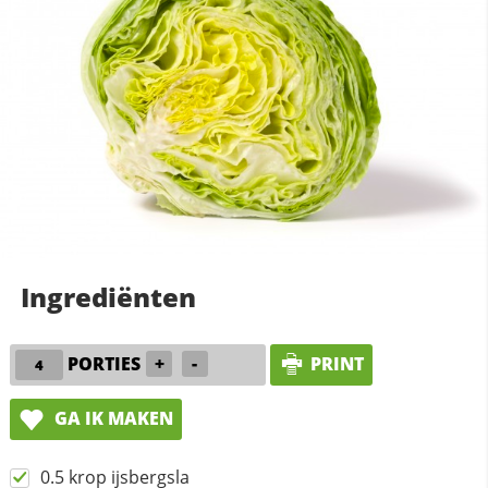
Ingrediënten
PORTIES
+
-
PRINT
GA IK MAKEN
0.5 krop ijsbergsla