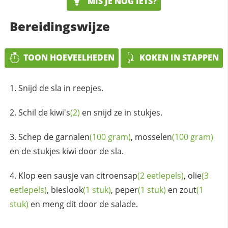
MIS JE NOG IETS?
Bereidingswijze
TOON HOEVEELHEDEN
KOKEN IN STAPPEN
Snijd de sla in reepjes.
Schil de
kiwi's
(2)
en snijd ze in stukjes.
Schep de
garnalen
(100 gram)
,
mosselen
(100 gram)
en de stukjes kiwi door de sla.
Klop een sausje van
citroensap
(2 eetlepels)
,
olie
(3
eetlepels)
,
bieslook
(1 stuk)
,
peper
(1 stuk)
en
zout
(1
stuk)
en meng dit door de salade.