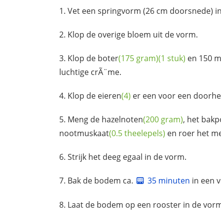
Vet een springvorm (26 cm doorsnede) i
Klop de overige bloem uit de vorm.
Klop de
boter
(175 gram)
(1 stuk)
en 150 mi
luchtige crÃ¨me.
Klop de
eieren
(4)
er een voor een doorhe
Meng de
hazelnoten
(200 gram)
, het
bakp
nootmuskaat
(0.5 theelepels)
en roer het me
Strijk het deeg egaal in de vorm.
Bak de bodem ca.
35 minuten
in een 
Laat de bodem op een rooster in de vorm