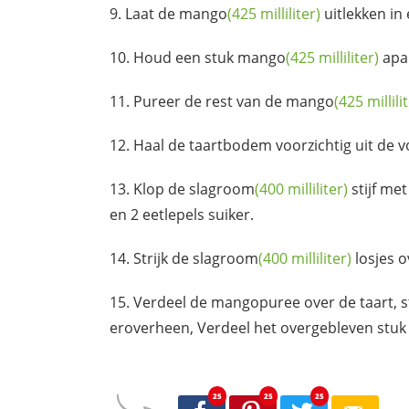
Laat de
mango
(425 milliliter)
uitlekken in 
Houd een stuk
mango
(425 milliliter)
apar
Pureer de rest van de
mango
(425 millili
Haal de taartbodem voorzichtig uit de 
Klop de
slagroom
(400 milliliter)
stijf me
en 2 eetlepels suiker.
Strijk de
slagroom
(400 milliliter)
losjes 
Verdeel de mangopuree over de taart, s
eroverheen, Verdeel het overgebleven stu
25
25
25