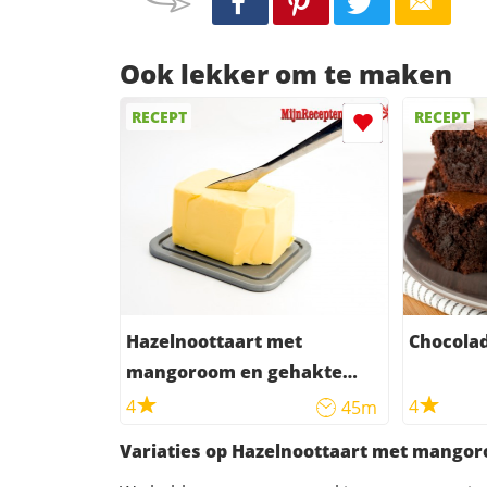
Ook lekker om te maken
RECEPT
RECEPT
Hazelnoottaart met
Chocolad
mangoroom en gehakte
pistachenoten
4
4
45m
Variaties op Hazelnoottaart met mango