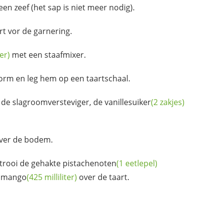
een zeef (het sap is niet meer nodig).
t vor de garnering.
ter)
met een staafmixer.
vorm en leg hem op een taartschaal.
t de slagroomversteviger, de
vanillesuiker
(2 zakjes)
over de bodem.
trooi de gehakte
pistachenoten
(1 eetlepel)
k
mango
(425 milliliter)
over de taart.