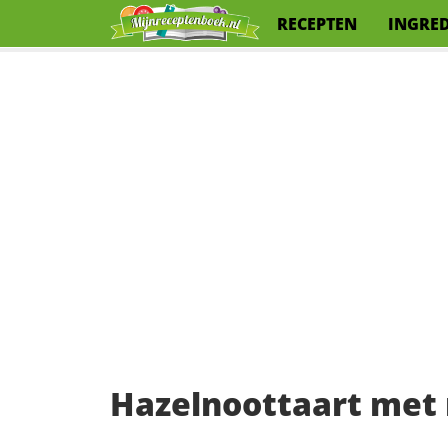
RECEPTEN
INGRE
Hazelnoottaart me