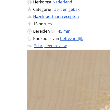
Herkomst
Nederland
Categorie
Taart en gebak
Hazelnoottaart recepten
16
porties
Bereiden
45 min.
Kookboek van
bettyvandijk
Schrijf een review