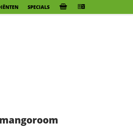
DIËNTEN
SPECIALS
t mangoroom