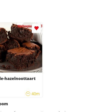
e-hazelnoottaart
40m
room