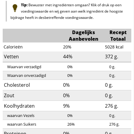
Tip:
Bewuster met ingrediënten omgaan? Klik of druk op een
voedingswaarde en wij geven aan welk ingrediënt de hoogste
bijdrage heeft in desbetreffende voedingswaarde.
Dagelijks
Recept
Aanbevolen
Totaal
Calorieën
20%
5028
kcal
Vetten
44%
372
g.
Waarvan verzadigd
0%
0
g.
Waarvan onverzadigd
0%
0
g.
Cholesterol
0%
0
g.
Zout
0%
0
g.
Koolhydraten
9%
276
g.
waarvan Vezels
0%
0
g.
waarvan Suikers
26%
276
g.
Proteinen
0%
0
g.