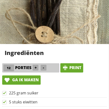
Ingrediënten
PORTIES
+
-
PRINT
GA IK MAKEN
225 gram suiker
5 stuks eiwitten