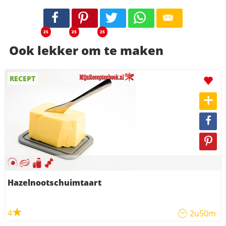
25
25
25
Ook lekker om te maken
RECEPT
Hazelnootschuimtaart
4
2u50m