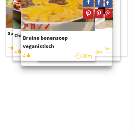
Guacamole
Pruimentaart met kaneel
Chili con carne
Sushi rijstsalade
Bruine bonensoep
maaltijdsalade
veganistisch
4
4
5m
55m
4
4
45m
40m
4
20m