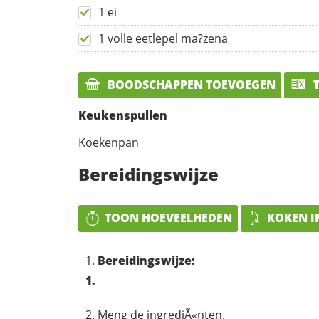
1 ei
1 volle eetlepel ma?zena
BOODSCHAPPEN TOEVOEGEN
T
Keukenspullen
Koekenpan
Bereidingswijze
TOON HOEVEELHEDEN
KOKEN I
Bereidingswijze:
1.
Meng de ingrediÃ«nten.