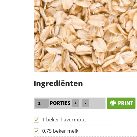
Ingrediënten
PORTIES
+
-
PRINT
1 beker havermout
0.75 beker melk