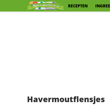
RECEPTEN
INGRE
Havermoutflensjes