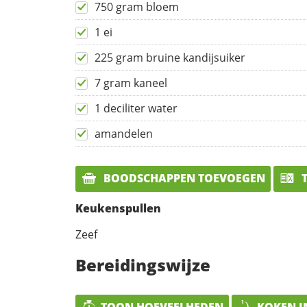
750 gram bloem
1 ei
225 gram bruine kandijsuiker
7 gram kaneel
1 deciliter water
amandelen
BOODSCHAPPEN TOEVOEGEN
T
Keukenspullen
Zeef
Bereidingswijze
TOON HOEVEELHEDEN
KOKEN I