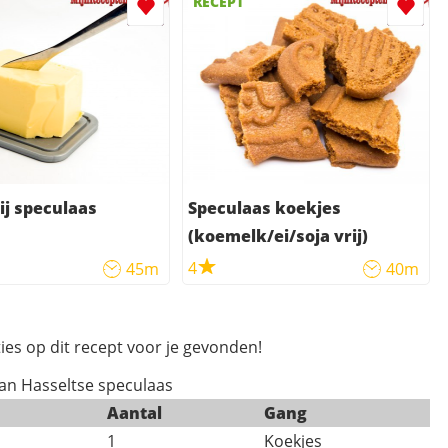
RECEPT
ij speculaas
Speculaas koekjes
(koemelk/ei/soja vrij)
4
45m
40m
ies op dit recept voor je gevonden!
van Hasseltse speculaas
Aantal
Gang
1
Koekjes