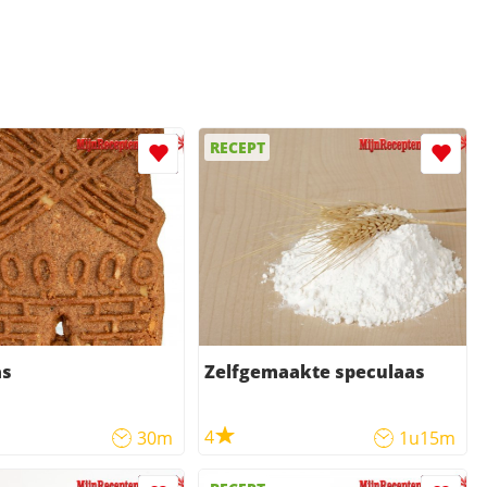
RECEPT
as
Zelfgemaakte speculaas
4
30m
1u15m