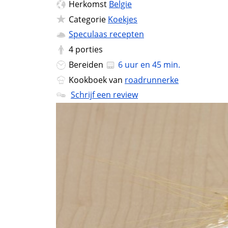
Herkomst
Belgie
Categorie
Koekjes
Speculaas recepten
4
porties
Bereiden
6 uur en 45 min.
Kookboek van
roadrunnerke
Schrijf een review