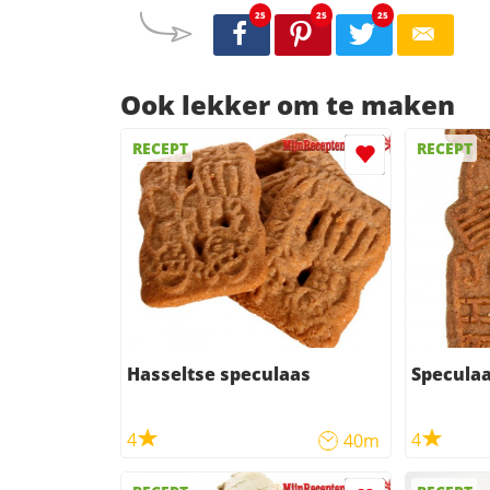
25
25
25
Ook lekker om te maken
RECEPT
RECEPT
Hasseltse speculaas
Specula
4
4
40m