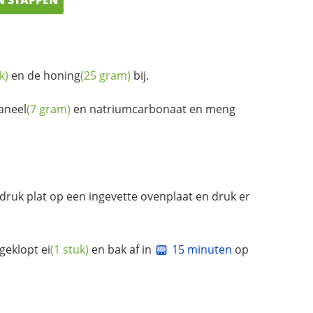
k)
en de
honing
(25 gram)
bij.
aneel
(7 gram)
en natriumcarbonaat en meng
, druk plat op een ingevette ovenplaat en druk er
sgeklopt
ei
(1 stuk)
en bak af in
15 minuten
op