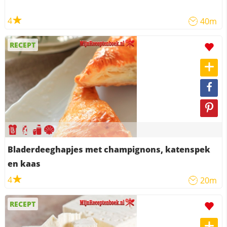
4
40m
RECEPT
Bladerdeeghapjes met champignons, katenspek
en kaas
4
20m
RECEPT