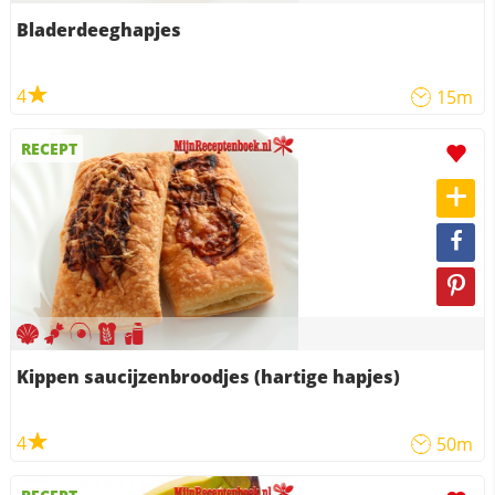
Bladerdeeghapjes
4
15m
RECEPT
Kippen saucijzenbroodjes (hartige hapjes)
4
50m