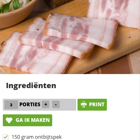
Ingrediënten
PORTIES
+
-
PRINT
GA IK MAKEN
150 gram ontbijtspek