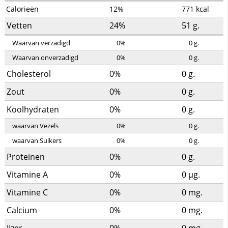
Calorieën
12%
771
kcal
Vetten
24%
51
g.
Waarvan verzadigd
0%
0
g.
Waarvan onverzadigd
0%
0
g.
Cholesterol
0%
0
g.
Zout
0%
0
g.
Koolhydraten
0%
0
g.
waarvan Vezels
0%
0
g.
waarvan Suikers
0%
0
g.
Proteinen
0%
0
g.
Vitamine A
0%
0
µg.
Vitamine C
0%
0
mg.
Calcium
0%
0
mg.
Ijzer
0%
0
mg.