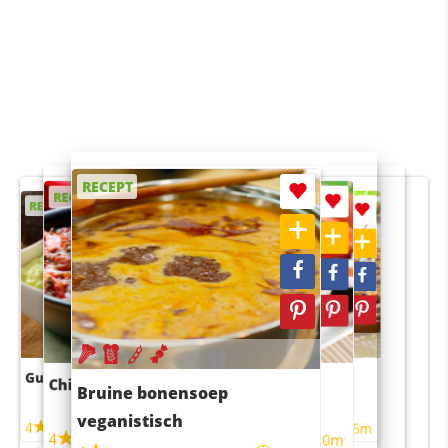
RECEPT
RECEPT
RECEPT
RECEPT
RECEPT
Guacamole
Pruimentaart met kaneel
Chili con carne
Sushi rijstsalade
Bruine bonensoep
maaltijdsalade
veganistisch
4
4
5m
55m
4
4
45m
40m