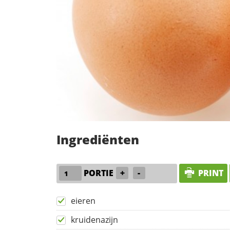
Ingrediënten
PORTIE
+
-
PRINT
eieren
kruidenazijn