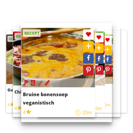
RECEPT
RECEPT
RECEPT
RECEPT
RECEPT
Guacamole
Pruimentaart met kaneel
Chili con carne
Sushi rijstsalade
Bruine bonensoep
maaltijdsalade
veganistisch
4
4
5m
55m
4
4
45m
40m
4
20m