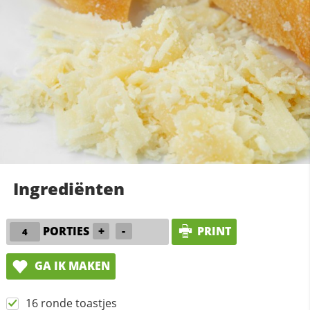
Ingrediënten
PORTIES
+
-
PRINT
GA IK MAKEN
16 ronde toastjes