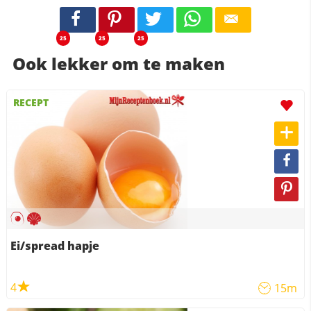
25
25
25
Ook lekker om te maken
RECEPT
Ei/spread hapje
4
15m