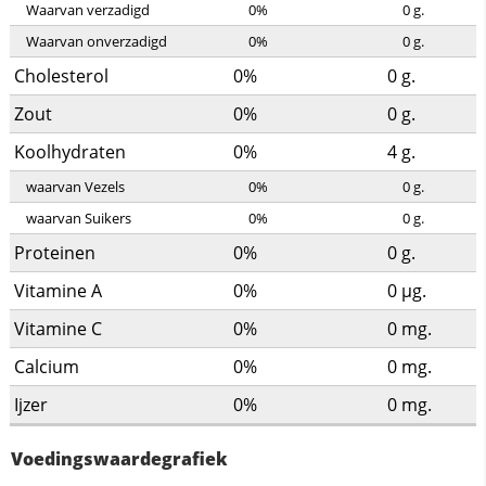
Waarvan verzadigd
0%
0
g.
Waarvan onverzadigd
0%
0
g.
Cholesterol
0%
0
g.
Zout
0%
0
g.
Koolhydraten
0%
4
g.
waarvan Vezels
0%
0
g.
waarvan Suikers
0%
0
g.
Proteinen
0%
0
g.
Vitamine A
0%
0
µg.
Vitamine C
0%
0
mg.
Calcium
0%
0
mg.
Ijzer
0%
0
mg.
Voedingswaardegrafiek