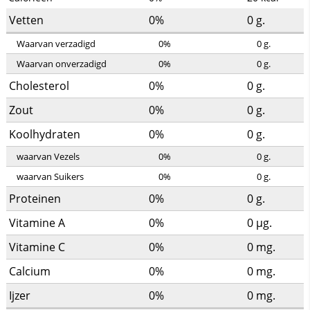
Vetten
0%
0
g.
Waarvan verzadigd
0%
0
g.
Waarvan onverzadigd
0%
0
g.
Cholesterol
0%
0
g.
Zout
0%
0
g.
Koolhydraten
0%
0
g.
waarvan Vezels
0%
0
g.
waarvan Suikers
0%
0
g.
Proteinen
0%
0
g.
Vitamine A
0%
0
µg.
Vitamine C
0%
0
mg.
Calcium
0%
0
mg.
Ijzer
0%
0
mg.