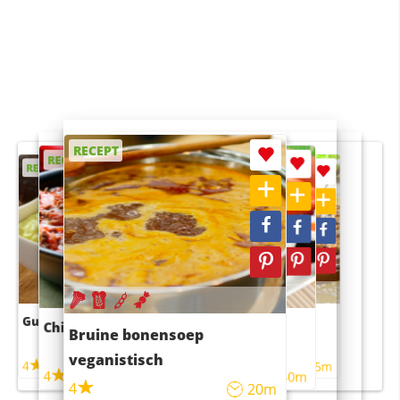
RECEPT
RECEPT
RECEPT
RECEPT
RECEPT
Guacamole
Pruimentaart met kaneel
Chili con carne
Sushi rijstsalade
Bruine bonensoep
maaltijdsalade
veganistisch
4
4
5m
55m
4
4
45m
40m
4
20m