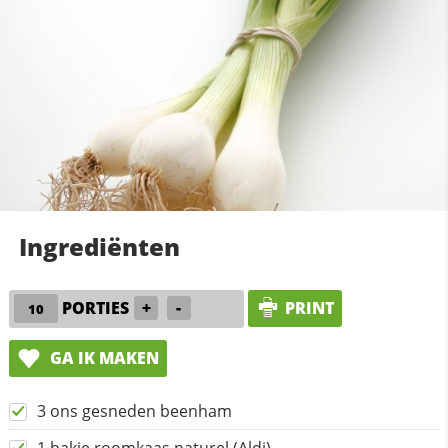
Ingrediënten
PORTIES
+
-
PRINT
GA IK MAKEN
3 ons gesneden beenham