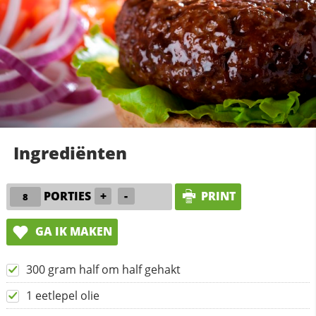
Ingrediënten
PORTIES
+
-
PRINT
GA IK MAKEN
300 gram half om half gehakt
1 eetlepel olie