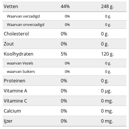
Vetten
44%
248
g.
Waarvan verzadigd
0%
0
g.
Waarvan onverzadigd
0%
0
g.
Cholesterol
0%
0
g.
Zout
0%
0
g.
Koolhydraten
5%
120
g.
waarvan Vezels
0%
0
g.
waarvan Suikers
0%
0
g.
Proteinen
0%
0
g.
Vitamine A
0%
0
µg.
Vitamine C
0%
0
mg.
Calcium
0%
0
mg.
Ijzer
0%
0
mg.