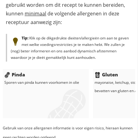
gebruikt worden om dit recept te kunnen bereiden,
kunnen
minimaal
de volgende allergenen in deze
receptuur aanwezig zijn:
Tip:
Klik op de dikgedrukte dieëten/allergieën om aan te geven
met welke voedingsrestricties je te maken hebt. We zullen je
(nog) beter informeren en ons aanbod dynamisch afstemmen
waardoor je je dieët gemakkelijk kunt aanhouden.
Pinda
Gluten
Sporen van pinda kunnen voorkomen in
olie
mayonaise
,
ketchup
,
sto
bevatten van gluten en
Al
Gebruik van onze allergenen informatie is voor eigen risico, hieraan kunnen
geen rechten worden ontleend.