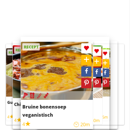
RECEPT
RECEPT
RECEPT
RECEPT
RECEPT
Guacamole
Pruimentaart met kaneel
Chili con carne
Sushi rijstsalade
Bruine bonensoep
maaltijdsalade
veganistisch
4
4
5m
55m
4
4
45m
40m
4
20m