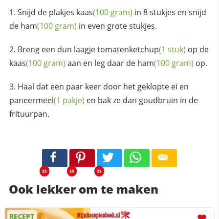
Snijd de plakjes
kaas
(100 gram)
in 8 stukjes en snijd
de
ham
(100 gram)
in even grote stukjes.
Breng een dun laagje
tomatenketchup
(1 stuk)
op de
kaas
(100 gram)
aan en leg daar de
ham
(100 gram)
op.
Haal dat een paar keer door het geklopte ei en
paneermeel
(1 pakje)
en bak ze dan goudbruin in de
frituurpan.
25
25
25
Ook lekker om te maken
RECEPT