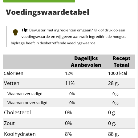
Voedingswaardetabel
Tip:
Bewuster met ingrediënten omgaan? Klik of druk op een
voedingswaarde en wij geven aan welk ingrediënt de hoogste
bijdrage heeft in desbetreffende voedingswaarde.
Dagelijks
Recept
Aanbevolen
Totaal
Calorieën
12%
1000
kcal
Vetten
11%
28
g.
Waarvan verzadigd
0%
0
g.
Waarvan onverzadigd
0%
0
g.
Cholesterol
0%
0
g.
Zout
0%
0
g.
Koolhydraten
8%
88
g.