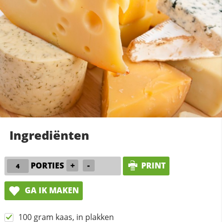
Ingrediënten
PORTIES
+
-
PRINT
GA IK MAKEN
100 gram kaas, in plakken