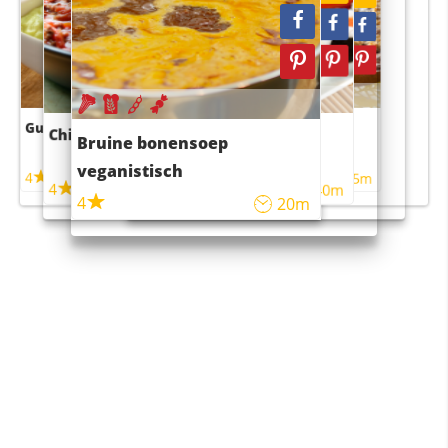
Guacamole
Pruimentaart met kaneel
Chili con carne
Sushi rijstsalade
Bruine bonensoep
maaltijdsalade
veganistisch
4
4
5m
55m
4
4
45m
40m
4
20m