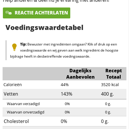
Help anderen & deel nu je ervaring met anderen!
REACTIE ACHTERLATEN
Voedingswaardetabel
Tip:
Bewuster met ingrediënten omgaan? Klik of druk op een
voedingswaarde en wij geven aan welk ingrediënt de hoogste
bijdrage heeft in desbetreffende voedingswaarde.
Dagelijks
Recept
Aanbevolen
Totaal
Calorieën
44%
3520
kcal
Vetten
143%
400
g.
Waarvan verzadigd
0%
0
g.
Waarvan onverzadigd
0%
0
g.
Cholesterol
0%
0
g.