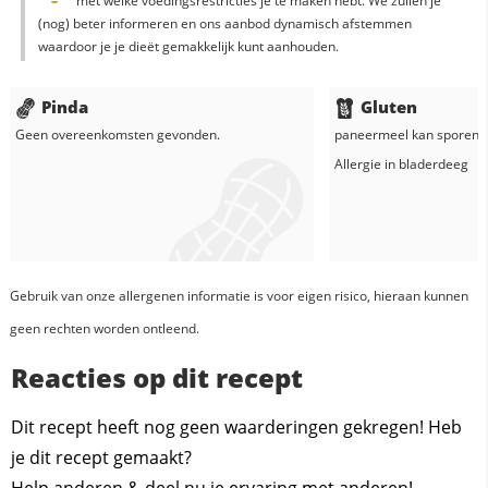
met welke voedingsrestricties je te maken hebt. We zullen je
(nog) beter informeren en ons aanbod dynamisch afstemmen
waardoor je je dieët gemakkelijk kunt aanhouden.
Pinda
Gluten
Geen overeenkomsten gevonden.
paneermeel
kan sporen b
Allergie in
bladerdeeg
Gebruik van onze allergenen informatie is voor eigen risico, hieraan kunnen
geen rechten worden ontleend.
Reacties op dit recept
Dit recept heeft nog geen waarderingen gekregen! Heb
je dit recept gemaakt?