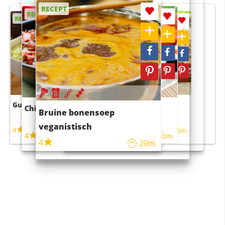
RECEPT
RECEPT
RECEPT
RECEPT
RECEPT
Guacamole
Pruimentaart met kaneel
Chili con carne
Sushi rijstsalade
Bruine bonensoep
maaltijdsalade
veganistisch
4
4
5m
55m
4
4
45m
40m
4
20m