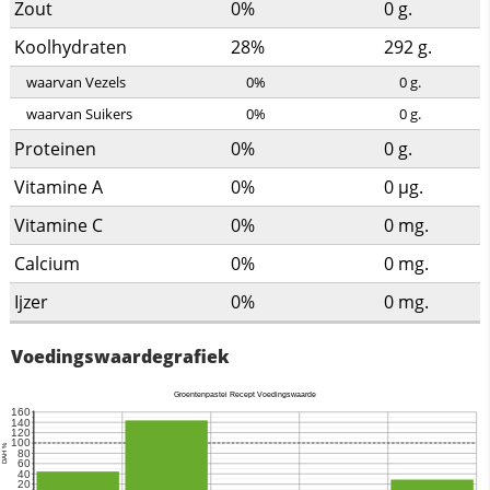
Zout
0%
0
g.
Koolhydraten
28%
292
g.
waarvan Vezels
0%
0
g.
waarvan Suikers
0%
0
g.
Proteinen
0%
0
g.
Vitamine A
0%
0
µg.
Vitamine C
0%
0
mg.
Calcium
0%
0
mg.
Ijzer
0%
0
mg.
Voedingswaardegrafiek