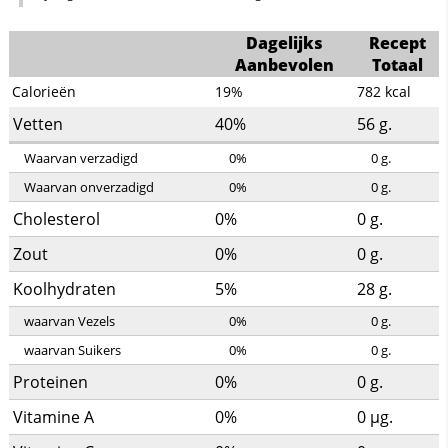
Dagelijks
Recept
Aanbevolen
Totaal
Calorieën
19%
782
kcal
Vetten
40%
56
g.
Waarvan verzadigd
0%
0
g.
Waarvan onverzadigd
0%
0
g.
Cholesterol
0%
0
g.
Zout
0%
0
g.
Koolhydraten
5%
28
g.
waarvan Vezels
0%
0
g.
waarvan Suikers
0%
0
g.
Proteinen
0%
0
g.
Vitamine A
0%
0
µg.