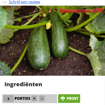
Schrijf een review
Ingrediënten
PORTIES
+
-
PRINT