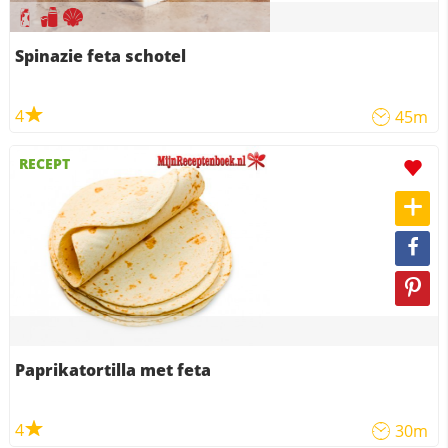
Spinazie feta schotel
4
45m
RECEPT
Paprikatortilla met feta
4
30m