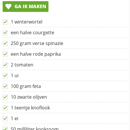
GA IK MAKEN
1 winterwortel
een halve courgette
250 gram verse spinazie
een halve rode paprika
2 tomaten
1 ui
100 gram feta
10 zwarte olijven
1 teentje knoflook
1 ei
50 milliliter kookroom