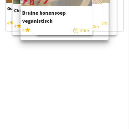
Guacamole
Pruimentaart met kaneel
Chili con carne
Sushi rijstsalade
Bruine bonensoep
maaltijdsalade
veganistisch
4
4
5m
55m
4
4
45m
40m
4
20m